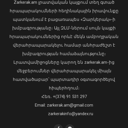
Zarkerak.am լրատվական կայքում տեղ գտած
04 Օգոստոս, 2026 19:12
հրապարակումների հեղինակային իրավունքը
պատկանում է բացառապես «Զարկերակ»-ի
խմբագրությանը։ Այլ ԶԼՄ-ներում սույն կայքի
հրապարակումներից որևէ մեկն ամբողջական
վերահրապարակելու համար անհրաժեշտ է
խմբագրության համաձայնությունը։
Լրատվամիջոցները կարող են zarkerak.am-ից
Վահագն Խաչատուրյանն ընդունել է
մեջբերումներ վերահրապարակել միայն
Picsart ընկերության հիմնադիր և
հատվածաբար՝ պարտադիր օգտագործելով
գործադիր տնօրեն Հովհաննես
հիպերհղում։
Ավոյանին
Վարչապետ Փաշինյանն այցելել է
Հեռ․ +(374) 91 531 297
06 Օգոստոս, 2026 22:51
«ԷԼԵՎԵՅԹ ԷՅԱՅ» արհեստական
բանականության գործարան
Email: zarkerak.am@gmail.com
01 Օգոստոս, 2026 14:39
zarkerakinfo@yandex.ru