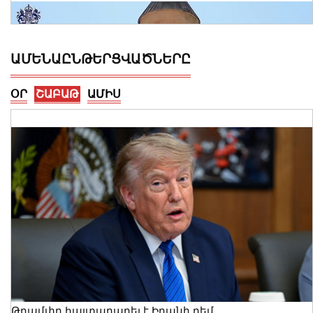
ԱՄԵՆԱԸՆԹԵՐՑՎԱԾՆԵՐԸ
ՕՐ
ՇԱԲԱԹ
ԱՄԻՍ
Ալեքսանդրա Քոուլը շարունակում է
բացահայտել Հայաստանը․ Մեծ
Բրիտանիայի դեսպանը հայերեն է
խոսում․ տեսանյութ
06 Օգոստոս, 2026 23:30
Թրամփը հայտարարել է Իրանի դեմ