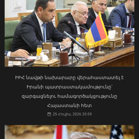
«Ուժեղ Հայաստան»-ը դեմ է
քվեարկելու ԱԺ նախագահի
պաշտոնում Ռուբեն Ռուբինյանի
Փոփոխություններ են կատարվել
թեկնածությանը
Երևանի ավտոբուսային
երթուղիներում
ԻԻՀ նավթի նախարարը վերահաստատել է
03 Օգոստոս, 2026 13:13
06 Օգոստոս, 2026 21:47
Իրանի պատրաստակամությունը՝
զարգացնելու համագործակցությունը
Հայաստանի հետ
25 Հուլիս, 2026 20:09