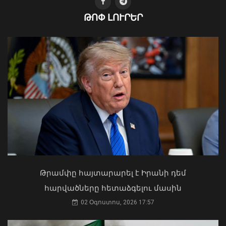
ԹՈՓ ԼՈՒՐԵՐ
Խոշոր հրդեհ է բռնկվել Երևանի
Սիլիկյան թաղամասի
Ի՞նչ ուղերձ էր ոտքի չկանգնելը.
հարևանությամբ գտնվող
Աղաջանյանը` ընդդիմությանը
աղբավայրում
02 Օգոստոս, 2026 15:22
Թրամփը հայտարարել է Իրանի դեմ
06 Օգոստոս, 2026 22:33
հարվածները հետաձգելու մասին
02 Օգոստոս, 2026 17:57