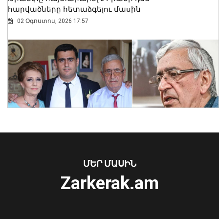
հարվածները հետաձգելու մասին
02 Օգոստոս, 2026 17:57
Նուբարաշենում աղբակույտից դուրս
բերված քաղաքացին հիվանդանոցում
մահացել է․ ՆԳՆ
ՄԵՐ ՄԱՍԻՆ
06 Օգոստոս, 2026 23:14
Zarkerak.am
«Պարտվեցինք դաժան հիվանդության
դեմ ծանր պայքարում»․ կյանքից
հեռացել է Արսեն Ասլանյանը