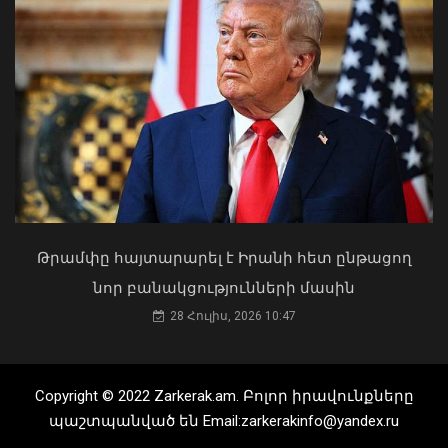
Քաղաքացիները, Սևանի
ջրափրկարարներն ու Ճամբարակի
շտապօգնության բժիշկները Սևանա
լճի լողափերից մեկում փրկել են 27-
ամյա տղայի կյանքը
ԱԳ փոխնախարարը Նայրոբիում
02 Օգոստոս, 2026 18:26
ներկայացրել է COP17-ի
կազմակերպման Հայաստանի
Թրամփը հայտարարել է Իրանի հետ ընթացող
առաջնահերթությունները
նոր բանակցությունների մասին
06 Օգոստոս, 2026 21:44
28 Հուլիս, 2026 10:47
Copyright © 2022 Zarkerak.am. Բոլոր իրավունքները
պաշտպանված են Email:zarkerakinfo@yandex.ru