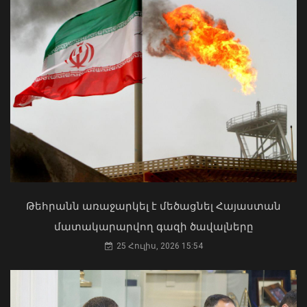
Մկրտության արարողությունից հետո
Արտաշատում 14 մարդ թունավորման
ախտանիշներով դիմել է ԲԿ. ՀՎԿԱԿ
Վթար Լոռու մարզում․ փրկարարները
02 Օգոստոս, 2026 15:06
վարորդին դուրս են բերել
արգելափակումից
Թեհրանն առաջարկել է մեծացնել Հայաստան
06 Օգոստոս, 2026 22:09
մատակարարվող գազի ծավալները
25 Հուլիս, 2026 15:54