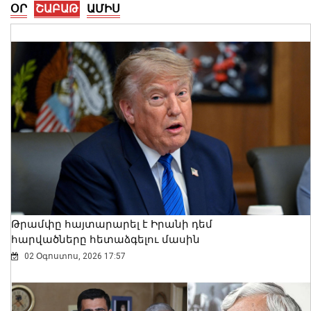
ՕՐ
ՇԱԲԱԹ
ԱՄԻՍ
Ալեքսանդրա Քոուլը շարունակում է
բացահայտել Հայաստանը․ Մեծ
Բրիտանիայի դեսպանը հայերեն է
խոսում․ տեսանյութ
06 Օգոստոս, 2026 23:30
Թրամփը հայտարարել է Իրանի դեմ
հարվածները հետաձգելու մասին
02 Օգոստոս, 2026 17:57