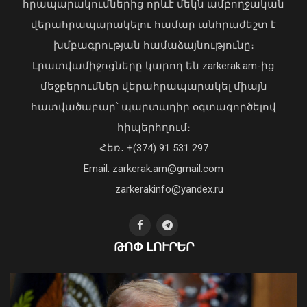
հրապարակումներից որևէ մեկն ամբողջական
վերահրապարակելու համար անհրաժեշտ է
խմբագրության համաձայնությունը։
Լրատվամիջոցները կարող են zarkerak.am-ից
Վահագն Խաչատուրյանն ընդունել է
մեջբերումներ վերահրապարակել միայն
Picsart ընկերության հիմնադիր և
հատվածաբար՝ պարտադիր օգտագործելով
գործադիր տնօրեն Հովհաննես
հիպերհղում։
Ավոյանին
Վարչապետ Փաշինյանն այցելել է
Հեռ․ +(374) 91 531 297
06 Օգոստոս, 2026 22:51
«ԷԼԵՎԵՅԹ ԷՅԱՅ» արհեստական
բանականության գործարան
Email: zarkerak.am@gmail.com
01 Օգոստոս, 2026 14:39
zarkerakinfo@yandex.ru
ԹՈՓ ԼՈՒՐԵՐ