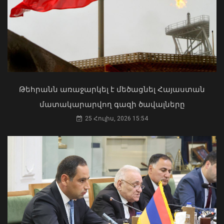
Մկրտության արարողությունից հետո
Արտաշատում 14 մարդ թունավորման
ախտանիշներով դիմել է ԲԿ. ՀՎԿԱԿ
Վթար Լոռու մարզում․ փրկարարները
02 Օգոստոս, 2026 15:06
վարորդին դուրս են բերել
արգելափակումից
Թեհրանն առաջարկել է մեծացնել Հայաստան
06 Օգոստոս, 2026 22:09
մատակարարվող գազի ծավալները
25 Հուլիս, 2026 15:54
Քաղաքացիները, Սևանի