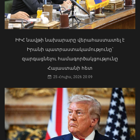
ջրափրկարարներն ու Ճամբարակի
շտապօգնության բժիշկները Սևանա
լճի լողափերից մեկում փրկել են 27-
ամյա տղայի կյանքը
Փոփոխություններ են կատարվել
02 Օգոստոս, 2026 18:26
Երևանի ավտոբուսային
երթուղիներում
ԻԻՀ նավթի նախարարը վերահաստատել է
06 Օգոստոս, 2026 21:47
Իրանի պատրաստակամությունը՝
զարգացնելու համագործակցությունը
Հայաստանի հետ
25 Հուլիս, 2026 20:09
«Ուժեղ Հայաստան»-ը դեմ է