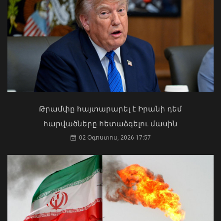
Խոշոր հրդեհ է բռնկվել Երևանի
Սիլիկյան թաղամասի
Ի՞նչ ուղերձ էր ոտքի չկանգնելը.
հարևանությամբ գտնվող
Աղաջանյանը` ընդդիմությանը
աղբավայրում
02 Օգոստոս, 2026 15:22
Թրամփը հայտարարել է Իրանի դեմ
06 Օգոստոս, 2026 22:33
հարվածները հետաձգելու մասին
02 Օգոստոս, 2026 17:57