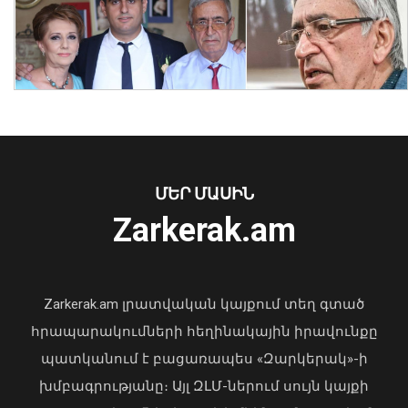
Նուբարաշենում աղբակույտից դուրս
բերված քաղաքացին հիվանդանոցում
մահացել է․ ՆԳՆ
ՄԵՐ ՄԱՍԻՆ
06 Օգոստոս, 2026 23:14
Zarkerak.am
«Պարտվեցինք դաժան հիվանդության
դեմ ծանր պայքարում»․ կյանքից
հեռացել է Արսեն Ասլանյանը
Zarkerak.am լրատվական կայքում տեղ գտած
04 Օգոստոս, 2026 19:12
հրապարակումների հեղինակային իրավունքը
պատկանում է բացառապես «Զարկերակ»-ի
խմբագրությանը։ Այլ ԶԼՄ-ներում սույն կայքի