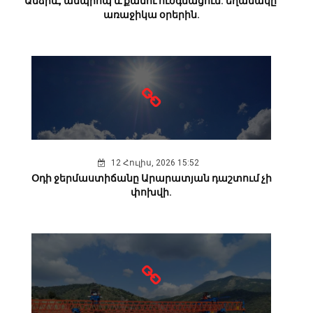
Անձրև, ամպրոպ և քամու ուժգնացում. եղանակը՝
առաջիկա օրերին.
12 Հուլիս, 2026 15:52
Օդի ջերմաստիճանը Արարատյան դաշտում չի
փոխվի.