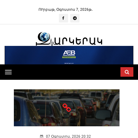
ՈՒրբաթ, Օգոստոս 7, 2026թ․
ՇՐՋԱԿԱ ՄԻՋԱՎԱՅՐ
Toggle
navigation
07 Օգոստոս, 2026 20:32