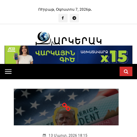
ՈՒրբաթ, Օգոստոս 7, 2026թ․
ՄԱՐԻԱՄ ՄԿՐՏՉՅԱՆ
Toggle
navigation
13 Մարտ, 2026 18:15