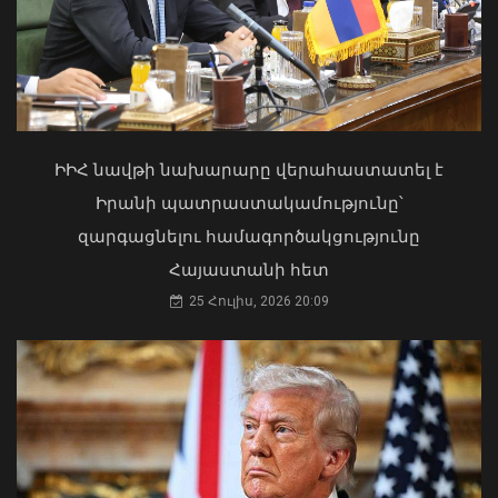
«Ուժեղ Հայաստան»-ը դեմ է
քվեարկելու ԱԺ նախագահի
պաշտոնում Ռուբեն Ռուբինյանի
Փոփոխություններ են կատարվել
թեկնածությանը
Երևանի ավտոբուսային
երթուղիներում
ԻԻՀ նավթի նախարարը վերահաստատել է
03 Օգոստոս, 2026 13:13
06 Օգոստոս, 2026 21:47
Իրանի պատրաստակամությունը՝
զարգացնելու համագործակցությունը
Հայաստանի հետ
25 Հուլիս, 2026 20:09