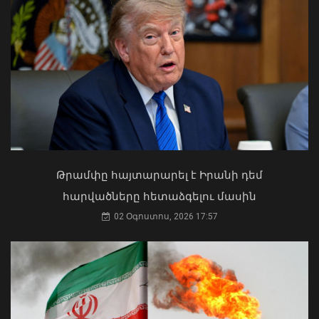
Խոշոր հրդեհ է բռնկվել Երևանի
Սիլիկյան թաղամասի
Ի՞նչ ուղերձ էր ոտքի չկանգնելը.
հարևանությամբ գտնվող
Աղաջանյանը` ընդդիմությանը
աղբավայրում
02 Օգոստոս, 2026 15:22
Թրամփը հայտարարել է Իրանի դեմ
06 Օգոստոս, 2026 22:33
հարվածները հետաձգելու մասին
02 Օգոստոս, 2026 17:57