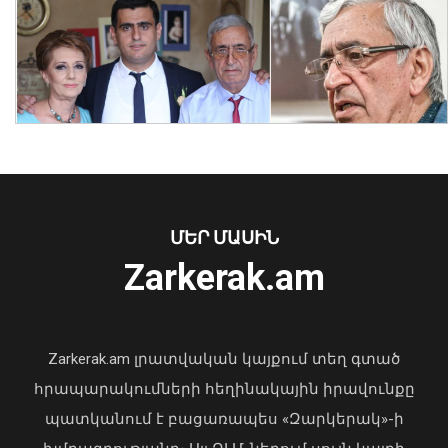
Նուբարաշենում աղբակույտից դուրս
բերված քաղաքացին հիվանդանոցում
մահացել է․ ՆԳՆ
ՄԵՐ ՄԱՍԻՆ
06 Օգոստոս, 2026 23:14
Zarkerak.am
«Պարտվեցինք դաժան հիվանդության
դեմ ծանր պայքարում»․ կյանքից
հեռացել է Արսեն Ասլանյանը
Zarkerak.am լրատվական կայքում տեղ գտած
04 Օգոստոս, 2026 19:12
հրապարակումների հեղինակային իրավունքը
պատկանում է բացառապես «Զարկերակ»-ի