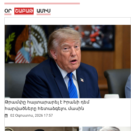
ՕՐ
ՇԱԲԱԹ
ԱՄԻՍ
Ալեքսանդրա Քոուլը շարունակում է
բացահայտել Հայաստանը․ Մեծ
Բրիտանիայի դեսպանը հայերեն է
խոսում․ տեսանյութ
06 Օգոստոս, 2026 23:30
Թրամփը հայտարարել է Իրանի դեմ
հարվածները հետաձգելու մասին
02 Օգոստոս, 2026 17:57