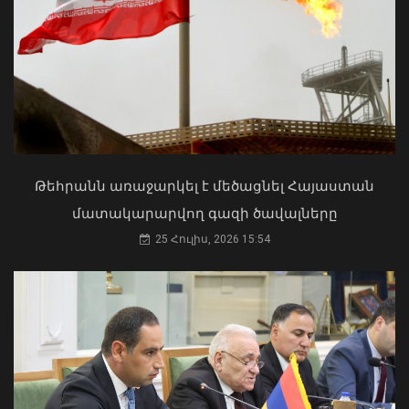
Մկրտության արարողությունից հետո
Արտաշատում 14 մարդ թունավորման
ախտանիշներով դիմել է ԲԿ. ՀՎԿԱԿ
Վթար Լոռու մարզում․ փրկարարները
02 Օգոստոս, 2026 15:06
վարորդին դուրս են բերել
արգելափակումից
Թեհրանն առաջարկել է մեծացնել Հայաստան
06 Օգոստոս, 2026 22:09
մատակարարվող գազի ծավալները
25 Հուլիս, 2026 15:54