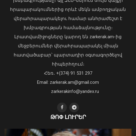
խմբագրությանը։ Այլ ԶԼՄ-ներում սույն կայքի
հրապարակումներից որևէ մեկն ամբողջական
վերահրապարակելու համար անհրաժեշտ է
խմբագրության համաձայնությունը։
Լրատվամիջոցները կարող են zarkerak.am-ից
Վահագն Խաչատուրյանն ընդունել է
մեջբերումներ վերահրապարակել միայն
Picsart ընկերության հիմնադիր և
հատվածաբար՝ պարտադիր օգտագործելով
գործադիր տնօրեն Հովհաննես
հիպերհղում։
Ավոյանին
Վարչապետ Փաշինյանն այցելել է
Հեռ․ +(374) 91 531 297
06 Օգոստոս, 2026 22:51
«ԷԼԵՎԵՅԹ ԷՅԱՅ» արհեստական
բանականության գործարան
Email: zarkerak.am@gmail.com
01 Օգոստոս, 2026 14:39
zarkerakinfo@yandex.ru
ԹՈՓ ԼՈՒՐԵՐ