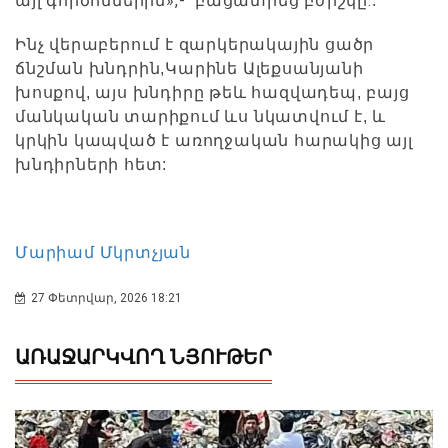
»,- բացատրեց բժիշկը:
այլ գործոններին
:
Ինչ վերաբերում է զարկերակային ցածր
ճնշման խնդրին,Կարինե Ալեքսանյանի
խոսքով, այս խնդիրը թեև հազվադեպ, բայց
մանկական տարիքում ևս նկատվում է, և
կրկին կապված է առողջական հարակից այլ
խնդիրների հետ:
Մարիամ Մկրտչյան
27 Փետրվար, 2026 18:21
ԱՌԱՋԱՐԿՎՈՂ ՆՅՈՒԹԵՐ