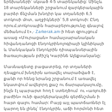
երեխաների՝ սկսած 4-5 տարեկանից: Մինչև
18 տարեկանների շրջանում զարկերակային
բարձր ճնշման խնդիր կա տղաների 6,5
տոկոսի մոտ, աղջիկների՝ 5,8 տոկոսի: Ընդ
որում,տոկոսային հարաբերությունը գնալով
»
մեծանում է
,
- Zarkerak.am-
ի հետ զրույցում
ասաց «Մուրացան» համալսարանական
հիվանդանոցի Էնդոկրինոլոգիայի կլինիկայի
և Մանկական էնդոկրին դիսպանսերային
ծառայության բժիշկ Կարինե Ալեքսանյանը:
Մասնագետը բացատրեց, որ տղաների
դեպքում խնդիրն առավել տարածված է,
քանի որ հենց նրանց շրջանում է առավել
նկատվում ավելորդ քաշ ու ճարպակալումը,
«
ինչն էլ պարարտ հող է ստեղծում ու
առյուծի
»
բաժին
ունի զարկերակային գերճնշման ի
հայտ գալու համար: Բայց այլ պատճառներ էլ
կարող են լինել՝ էնդոկրին, աճի հորմոնի հետ