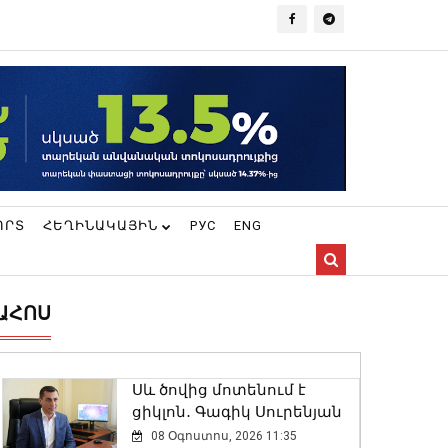
ՈՐՏ
ՀԵՂԻՆԱԿԱՅԻՆ
РУС
ENG
ԱՀՈՍ
Սև ծովից մոտենում է
ցիկլոն․ Գագիկ Սուրենյան
08 Օգոստոս, 2026 11:35