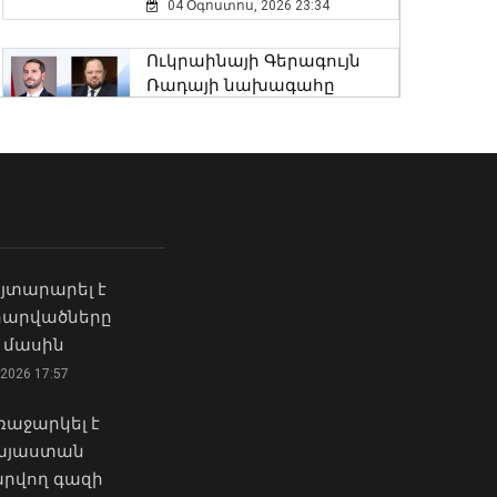
04 Օգոստոս, 2026 23:34
«Դոլֆին» թայֆունը
շարժվում է դեպի
Ուկրաինայի Գերագույն
Չինաստան․ վտանգի տակ
Ռադայի նախագահը
է մինչև 30 միլիոն մարդ․
շնորհավորել է ՀՀ ԱԺ
Լևոն Ազիզյան
նախագահին
07 Օգոստոս, 2026 23:53
04 Օգոստոս, 2026 17:41
Երևանում արձանագրվել է
Ի՞նչ ուղերձ էր ոտքի
առանց իրավական
չկանգնելը. Աղաջանյանը`
հիմքերի վճարովի
ընդդիմությանը
ավտոկայանատեղի
յտարարել է
02 Օգոստոս, 2026 15:22
կազմակերպելու 12 դեպք
 հարվածները
07 Օգոստոս, 2026 23:30
 մասին
Մկրտության
արարողությունից հետո
2026 17:57
Հայաստանի 7
Արտաշատում 14 մարդ
շախմատիստ մեկնարկել է
թունավորման
աջարկել է
հաղթանակով․ Մ-20 ԵԱ
ախտանիշներով դիմել է ԲԿ.
Հայաստան
07 Օգոստոս, 2026 23:14
ՀՎԿԱԿ
րվող գազի
02 Օգոստոս, 2026 15:06