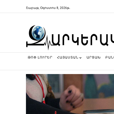
Շաբաթ, Օգոստոս 8, 2026թ․
ԹՈՓ ԼՈՒՐԵՐ
ՀԱՅԱՍՏԱՆ
ԱՐՑԱԽ
ԲԱ