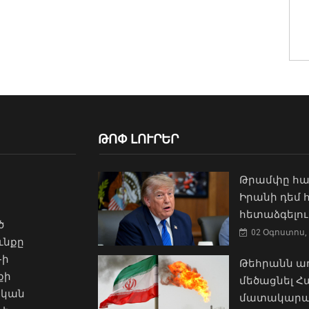
ԹՈՓ ԼՈՒՐԵՐ
Թրամփը հա
Իրանի դեմ
հետաձգելու
ծ
02 Օգոստոս, 
ւնքը
-ի
Թեհրանն առ
քի
մեծացնել 
ական
մատակարա