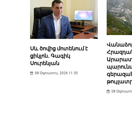
Վանաձոր
Սև ծովից մոտենում է
Հրազդան
ցիկլոն․ Գագիկ
Արարատո
Սուրենյան
պարունա
գերազան
08 Օգոստոս, 2026 11:35
թույլատ
08 Օգոստոս