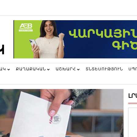
ՆԱԿ
ՔԱՂԱՔԱԿԱՆ
ԱՇԽԱՐՀ
ՏՆՏԵՍՈՒԹՅՈՒՆ
ՍՊ
ԼՐ