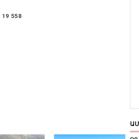
ր
19 558
ԱՄ