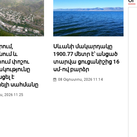
ՕՐ
ում,
Սևանի մակարդակը
ում և
1900.77 մետր է՝ անցած
ւմ փոշու
տարվա ցուցանիշից 16
կությունը
սմ-ով բարձր
ցել է
08 Օգոստոս, 2026 11:14
րելի սահմանը
, 2026 11:25