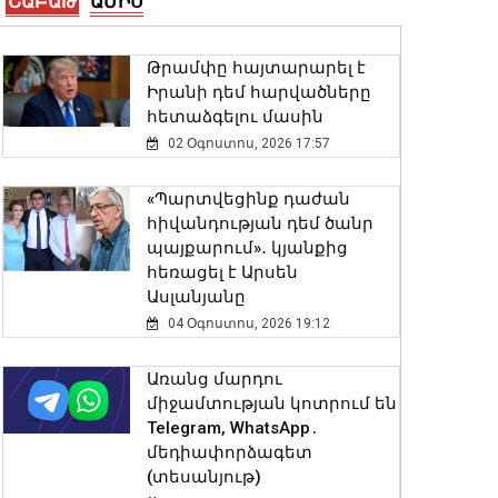
ՇԱԲԱԹ
ԱՄԻՍ
Փաշինյան
08 Օգոստոս, 2026 10:22
Թրամփը հայտարարել է
Իրանի դեմ հարվածները
Հիդրոօդերևութաբանության
հետաձգելու մասին
կենտրոնը կանխատեսել է
02 Օգոստոս, 2026 17:57
լոլիկի, կաղամբի և սոխի
բերքատվությունը
«Պարտվեցինք դաժան
08 Օգոստոս, 2026 10:11
հիվանդության դեմ ծանր
պայքարում»․ կյանքից
Արարատ Միրզոյանը 5-
հեռացել է Արսեն
օրյա արձակուրդում
Ասլանյանը
կգտնվի
04 Օգոստոս, 2026 19:12
08 Օգոստոս, 2026 10:01
Առանց մարդու
Վանաձորում բшխվել են
միջամտության կոտրում են
«Jeep Cherokee»-ն և «Toyota
Telegram, WhatsApp․
Camry»-ն
մեդիափորձագետ
07 Օգոստոս, 2026 23:54
(տեսանյութ)