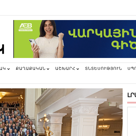
ՆԱԿ
ՔԱՂԱՔԱԿԱՆ
ԱՇԽԱՐՀ
ՏՆՏԵՍՈՒԹՅՈՒՆ
ՍՊ
ԼՐ