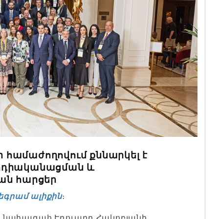
համաժողովում քննարկել է
րդիականացման և
ան հարցեր
եգրամ ալիքին
։
ի նախագահ Էդուարդ Հակոբյանի