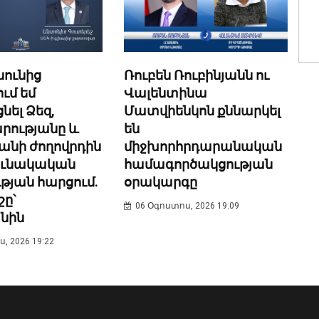
նունից
Ռուբեն Ռուբինյանն ու
ւմ եմ
Վալենտինա
նել Ձեզ,
Մատվիենկոն քննարկել
րությանը և
են
նի ժողովրդին
միջխորհրդարանական
ունակական
համագործակցության
թյան հարցում.
օրակարգը
շը՝
06 Օգոստոս, 2026 19:09
նին
, 2026 19:22