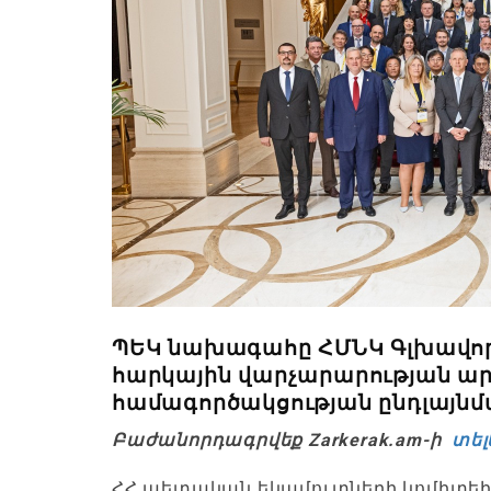
ՊԵԿ նախագահը ՀՄՆԿ Գլխավոր 
հարկային վարչարարության ա
համագործակցության ընդլայնմ
Բաժանորդագրվեք Zarkerak.am-ի
տել
ՀՀ պետական եկամուտների կոմիտե