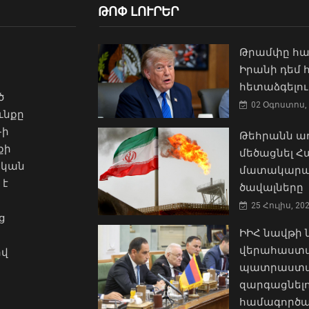
ԹՈՓ ԼՈՒՐԵՐ
Թրամփը հա
Իրանի դեմ
հետաձգելու
ծ
02 Օգոստոս, 
ւնքը
-ի
Թեհրանն առ
քի
մեծացնել 
ական
մատակարա
 է
ծավալները
25 Հուլիս, 20
ց
ԻԻՀ նավթի
վերահաստա
ով
պատրաստակ
զարգացնել
համագործա