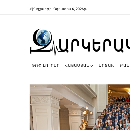
Հինգշաբթի, Օգոստոս 6, 2026թ․
ԹՈՓ ԼՈՒՐԵՐ
ՀԱՅԱՍՏԱՆ
ԱՐՑԱԽ
ԲԱ