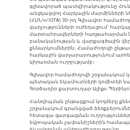
գլխավորած պատվիրակությունը Հու
անցկացվող Հարկային մարմինների 
(ՀՄՆԿ/IOTA) 30-րդ Գլխավոր համաժող
վարչությունների ուժեղացում՝ հա
մարտահրավերների հաղթահարման 
բանականության և վարքագծային վեր
քննարկումներին։ Համաժողովի ընթաց
հարկային վարչարարությունում ար
կիրառման ուղղությամբ։
Գլխավոր համաժողովի շրջանակում կա
պետական եկամուտների կոմիտեի ն
Գործադիր քարտուղար Ալիքս Պերինյոն
Հանդիպման ընթացքում կողմերը քն
շրջանակում գրանցված ձեռքբերումն
հետագա զարգացման ուղղություններն
եվրոպական չափանիշներին համապ
ձևավորման անհրաժեշտությունը: