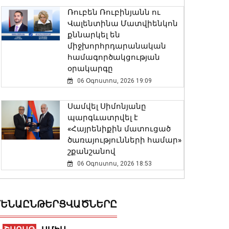
Ռուբեն Ռուբինյանն ու
Վալենտինա Մատվիենկոն
քննարկել են
միջխորհրդարանական
համագործակցության
օրակարգը
06 Օգոստոս, 2026 19:09
Սամվել Սիմոնյանը
պարգևատրվել է
«Հայրենիքին մատուցած
ծառայությունների համար»
շքանշանով
06 Օգոստոս, 2026 18:53
ՊԵԿ-ը՝ էլեկտրոնային
ստորագրության
ԵՆԱԸՆԹԵՐՑՎԱԾՆԵՐԸ
համակարգում խնդիրների
վերաբերյալ