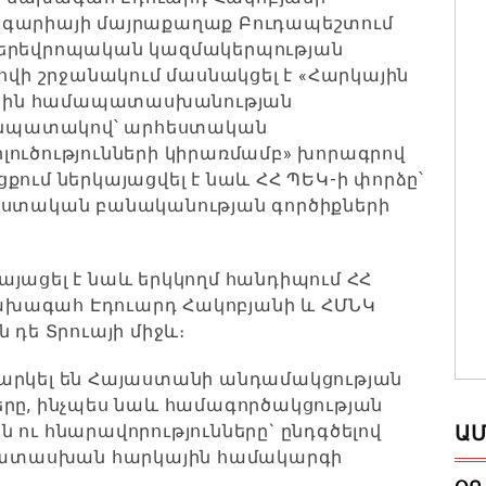
նգարիայի մայրաքաղաք Բուդապեշտում
ներեվրոպական կազմակերպության
ովի շրջանակում մասնակցել է «Հարկային
րկային համապատասխանության
նպատակով՝ արհեստական
լուծությունների կիրառմամբ» խորագրով
քում ներկայացվել է նաև ՀՀ ՊԵԿ-ի փորձը՝
հեստական բանականության գործիքների
յացել է նաև երկկողմ հանդիպում ՀՀ
ախագահ Էդուարդ Հակոբյանի և ՀՄՆԿ
 դե Տրուայի միջև։
նարկել են Հայաստանի անդամակցության
երը, ինչպես նաև համագործակցության
 ու հնարավորությունները` ընդգծելով
ԱՄ
ատասխան հարկային համակարգի