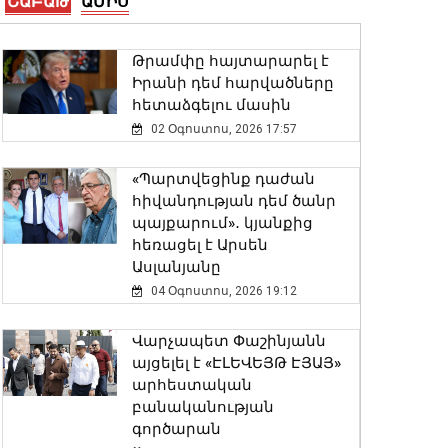
ՇԱԲԱԹ
ԱՄԻՍ
06 Օգոստոս, 2026 18:45
Թրամփը հայտարարել է
Հայտնաբերվել է անկանոն
Իրանի դեմ հարվածները
երթևեկող օտարերկրյա
հետաձգելու մասին
համարանիշերով «Նիվա»-ն․
տեսանյութ
02 Օգոստոս, 2026 17:57
06 Օգոստոս, 2026 18:26
«Պարտվեցինք դաժան
հիվանդության դեմ ծանր
Տ4 տրոլեյբուսը կերթևեկի
պայքարում»․ կյանքից
փոփոխված երթուղով
հեռացել է Արսեն
06 Օգոստոս, 2026 18:10
Ասլանյանը
04 Օգոստոս, 2026 19:12
«Օձուն» ապրանքանիշի
գազավորված ըմպելիքների
Վարչապետ Փաշինյանն
արտադրամասի
այցելել է «ԷԼԵՎԵՅԹ ԷՅԱՅ»
արտադրական
արհեստական
գործունեությունը
բանականության
կասեցվել է
գործարան
06 Օգոստոս, 2026 18:01