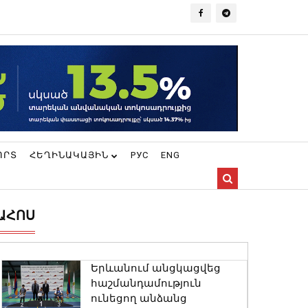
ՈՐՏ
ՀԵՂԻՆԱԿԱՅԻՆ
РУС
ENG
ԱՀՈՍ
Երևանում անցկացվեց
հաշմանդամություն
ունեցող անձանց