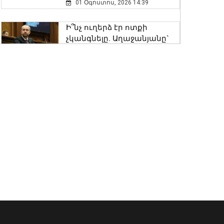
01 Օգոստոս, 2026 14:39
Նուբարաշենի
Ի՞նչ ուղերձ էր ոտքի
աղբավայրում տրակտորով
չկանգնելը. Աղաջանյանը`
աղբը հրելիս այն լցվել է 29-
ընդդիմությանը
ամյա աշխատակցի վրա.
02 Օգոստոս, 2026 15:22
վերջինս մահшցել է
06 Օգոստոս, 2026 17:58
ՀՀ երկաթուղին ազգային
ռազմավարական
Ժաննա Անդրեասյանը
սեփականություն է և պետք
հանդիպել է ուսուցիչների
է կառավարվի ՀՀ
հետ՝ քննարկելու
ինքնիշխանության ներքո.
ոլորտային հարցեր
Բաբաջանյան
06 Օգոստոս, 2026 17:41
31 Հուլիս, 2026 12:08
Ինչպես վարվել
Մկրտության
երկրաշարժի ժամանակ․ ՆԳ
արարողությունից հետո
նախարարությունն
Արտաշատում 14 մարդ
իրազեկում է
թունավորման
06 Օգոստոս, 2026 17:37
ախտանիշներով դիմել է ԲԿ.