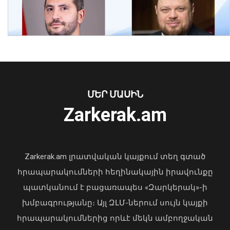
Հարավային Կովկասն այսօր ավելի
անվտանգ, բարեկեցիկ և կայուն է.
ԱՄՆ նախագահի հատուկ բանագնաց
09 Օգոստոս, 2026 12:24
ՄԵՐ ՄԱՍԻՆ
Ուկրաինայի Գերագույն Ռադայի
Zarkerak.am
նախագահը շնորհավորել է ՀՀ ԱԺ
նախագահին
04 Օգոստոս, 2026 17:41
Zarkerak.am լրատվական կայքում տեղ գտած
հրապարակումների հեղինակային իրավունքը
պատկանում է բացառապես «Զարկերակ»-ի
խմբագրությանը։ Այլ ԶԼՄ-ներում սույն կայքի
հրապարակումներից որևէ մեկն ամբողջական