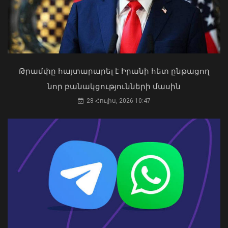
Կենտրոն վարչական շրջանում
09 Օգոստոս, 2026 11:43
Թրամփը հայտարարել է Իրանի հետ ընթացող
«Ուժեղ Հայաստան»-ը դեմ է
նոր բանակցությունների մասին
քվեարկելու ԱԺ նախագահի
պաշտոնում Ռուբեն Ռուբինյանի
28 Հուլիս, 2026 10:47
թեկնածությանը
03 Օգոստոս, 2026 13:13
2026 թվականի հունիսն ու հուլիսը
Եվրոպայում դարձել են
դիտարկումների պատմության