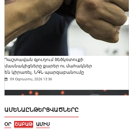
Դաշտավան գյուղում ծեծկռտուքի
մասնակիցները քարեր ու մահակներ
են կիրառել․ ՆԳՆ պարզաբանումը
09 Օգոստոս, 2026 13:36
ԱՄԵՆԱԸՆԹԵՐՑՎԱԾՆԵՐԸ
ՕՐ
ՇԱԲԱԹ
ԱՄԻՍ