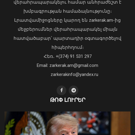
վերահրապարակելու համար անհրաժեշտ է
Ավելացել են շինարարության ոլորտից
խմբագրության համաձայնությունը։
պետբյուջե վճարված հարկային
Լրատվամիջոցները կարող են zarkerak.am-ից
եկամուտները. Քաղաքաշինության
մեջբերումներ վերահրապարակել միայն
կոմիտեի նախագահի ուղերձը
հատվածաբար՝ պարտադիր օգտագործելով
09 Օգոստոս, 2026 12:20
հիպերհղում։
«Պարտվեցինք դաժան հիվանդության
Հեռ․ +(374) 91 531 297
դեմ ծանր պայքարում»․ կյանքից
Email: zarkerak.am@gmail.com
հեռացել է Արսեն Ասլանյանը
04 Օգոստոս, 2026 19:12
zarkerakinfo@yandex.ru
ԹՈՓ ԼՈՒՐԵՐ
Սևանա լճի լողափերից մեկում