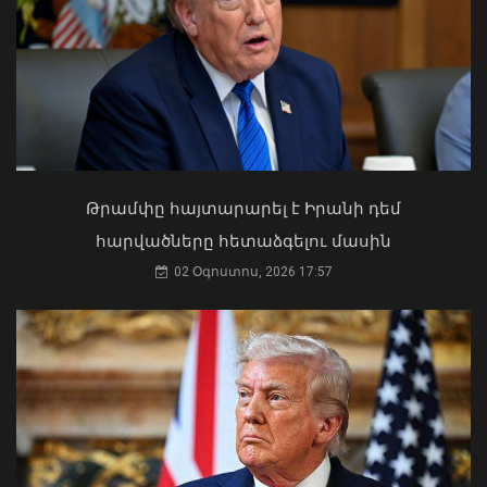
քաղաքացիները հեծանիվ-նավակով
հեռացել են ափից և չեն կարողացել
վերադառնալ․ օգնության են հասել
փրկարարները
09 Օգոստոս, 2026 12:14
Կաթողիկոսը պետք է օրենքի առաջ
կանգնի, եթե հանցանք է գործել, կամ
Թրամփը հայտարարել է Իրանի դեմ
արտաքին ազդեցության գործակալ
հարվածները հետաձգելու մասին
դարձել. աստվածաբան
02 Օգոստոս, 2026 17:57
07 Օգոստոս, 2026 17:03
Վթարային ջրանջատում Երևանի