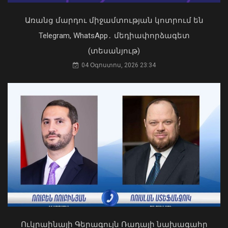
ամենաշոգ ամիսները
09 Օգոստոս, 2026 11:40
Առանց մարդու միջամտության կոտրում են
Telegram, WhatsApp․ մեդիափորձագետ
(տեսանյութ)
04 Օգոստոս, 2026 23:34
Դուք 5 տարի ինձնից փախած եք ման
եկել. Կոնջորյանը՝ «Հայաստան»
դաշինքի պատգամավորներին
04 Օգոստոս, 2026 15:53
Վթարային ջրանջատում Երևանի
Մալաթիա-Սեբաստիա վարչական
շրջանում
09 Օգոստոս, 2026 11:08
Ուկրաինայի Գերագույն Ռադայի նախագահը