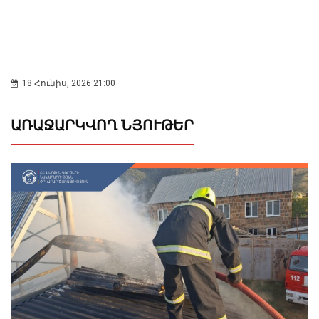
18 Հունիս, 2026 21:00
ԱՌԱՋԱՐԿՎՈՂ ՆՅՈՒԹԵՐ