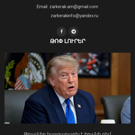
դեմ ծանր պայքարում»․ կյանքից
Email: zarkerak.am@gmail.com
հեռացել է Արսեն Ասլանյանը
04 Օգոստոս, 2026 19:12
zarkerakinfo@yandex.ru
ՀՀ-ի և Ղազախստանի
ԹՈՓ ԼՈՒՐԵՐ
փոխվարչապետները քննարկել են
երկու երկրների
համագործակցության հեռանկարները
թվայնացման և արհեստական
բանականության ուղղություններով
09 Օգոստոս, 2026 13:43
Կաթողիկոսը պետք է օրենքի առաջ
կանգնի, եթե հանցանք է գործել, կամ
Թրամփը հայտարարել է Իրանի դեմ