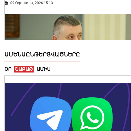
09 Օգոստոս, 2026 15:13
ԱՄԵՆԱԸՆԹԵՐՑՎԱԾՆԵՐԸ
ՕՐ
ՇԱԲԱԹ
ԱՄԻՍ
Բավական երկար ժամանակով
հրաժեշտ կտանք +35°C-ից բարձր
ջերմաստիճաններին. Ազիզյան
09 Օգոստոս, 2026 14:32