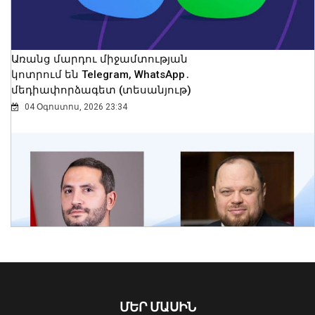
Առանց մարդու միջամտության
կոտրում են Telegram, WhatsApp․
մեդիափորձագետ (տեսանյութ)
04 Օգոստոս, 2026 23:34
ՀՀ ԶՈւ ՀՕՊ ստորաբաժանումները
պարապմունքներ են անցկացնում
նորագույն «Կարիճ» և «Լուսան»
զենիթային հրթիռային համալիրներով
09 Օգոստոս, 2026 14:26
ՄԵՐ ՄԱՍԻՆ