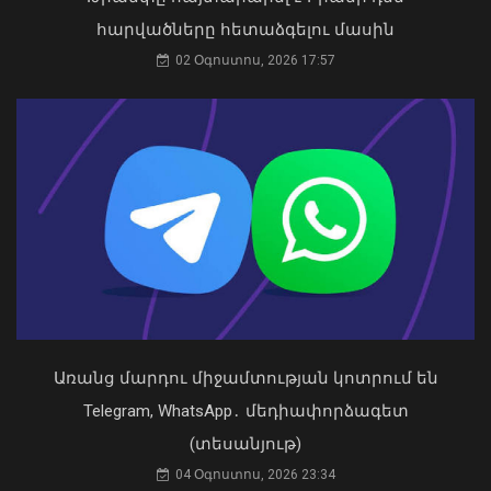
արտաքին ազդեցության գործակալ
հարվածները հետաձգելու մասին
դարձել. աստվածաբան
02 Օգոստոս, 2026 17:57
07 Օգոստոս, 2026 17:03
Դաշտավան գյուղում ծեծկռտուքի
մասնակիցները քարեր ու մահակներ
են կիրառել․ ՆԳՆ պարզաբանումը
09 Օգոստոս, 2026 13:36
Առանց մարդու միջամտության կոտրում են
Telegram, WhatsApp․ մեդիափորձագետ
«Ուժեղ Հայաստան»-ը դեմ է
(տեսանյութ)
քվեարկելու ԱԺ նախագահի
04 Օգոստոս, 2026 23:34