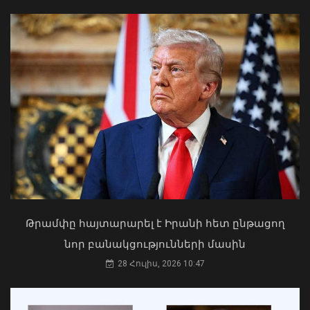
պաշտոնում Ռուբեն Ռուբինյանի
թեկնածությանը
03 Օգոստոս, 2026 13:13
Հայաստանն ու Ադրբեջանը շարժվում
են դեպի մշտական խաղաղության
համաձայնագիր. Թուրքիայի ԱԳ
նախարար
09 Օգոստոս, 2026 12:46
Թրամփը հայտարարել է Իրանի հետ ընթացող
նոր բանակցությունների մասին
28 Հուլիս, 2026 10:47
Դուք 5 տարի ինձնից փախած եք ման
եկել. Կոնջորյանը՝ «Հայաստան»
դաշինքի պատգամավորներին