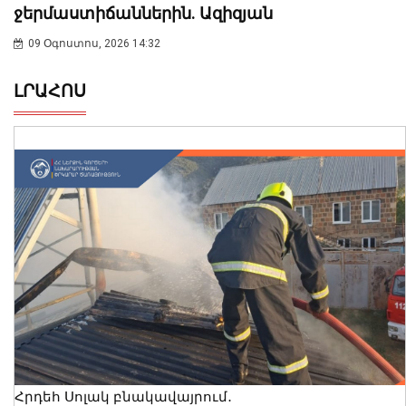
ջերմաստիճաններին. Ազիզյան
09 Օգոստոս, 2026 14:32
ԼՐԱՀՈՍ
Հրդեհ Սոլակ բնակավայրում․