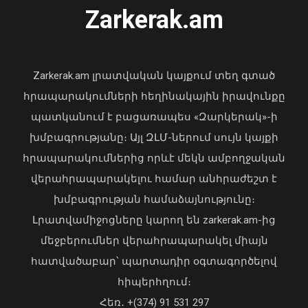
Ուկրաինայի Գերագույն Ռադայի
Zarkerak.am
նախագահը շնորհավորել է ՀՀ ԱԺ
նախագահին
04 Օգոստոս, 2026 17:41
Zarkerak.am լրատվական կայքում տեղ գտած
հրապարակումների հեղինակային իրավունքը
պատկանում է բացառապես «Զարկերակ»-ի
խմբագրությանը։ Այլ ԶԼՄ-ներում սույն կայքի
Սուրբ Աննա եկեղեցում մասնակցել եմ
սուրբ և անմահ պատարագի․
հրապարակումներից որևէ մեկն ամբողջական
Փաշինյան
վերահրապարակելու համար անհրաժեշտ է
09 Օգոստոս, 2026 14:13
խմբագրության համաձայնությունը։
Լրատվամիջոցները կարող են zarkerak.am-ից
մեջբերումներ վերահրապարակել միայն
հատվածաբար՝ պարտադիր օգտագործելով
հիպերհղում։
«Պարտվեցինք դաժան հիվանդության
Հեռ․ +(374) 91 531 297