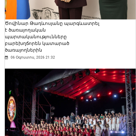
Ծովինար Թադևոսյանը պարգևատրել
է ծառայողական
պարտականությունները
բարեխղճորեն կատարած
ծառայողներին
06 Օգոստոս, 2026 21:32