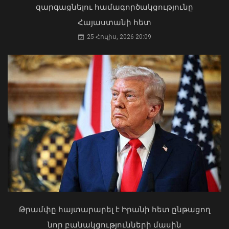
զարգացնելու համագործակցությունը
Հայաստանի հետ
25 Հուլիս, 2026 20:09
Քաղաքացիությունը չի կարող լինել
«ներդրման դիմաց արագ ստացվող
ծառայություն». ՆԳ նախարար
06 Օգոստոս, 2026 19:43
Երևանի Կենտրոնում պետության
սեփականության իրավունքն է
վերականգնվել 51,9 քմ նկուղային
տարածքի և հողամասի նկատմամբ
31 Հուլիս, 2026 15:26
Թրամփը հայտարարել է Իրանի հետ ընթացող
նոր բանակցությունների մասին