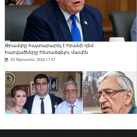
Թրամփը հայտարարել է Իրանի դեմ
հարվածները հետաձգելու մասին
02 Օգոստոս, 2026 17:57
Ծաղկաձորը կընդունի շախմատի
աշխարհի դպրոցական թիմերի
առաջնության եվրոպական փուլը
06 Օգոստոս, 2026 20:58