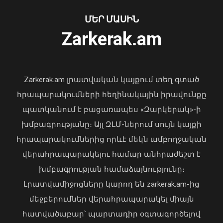
ՄԵՐ ՄԱՍԻՆ
Zarkerak.am
«Պարտվեցինք դաժան հիվանդության
դեմ ծանր պայքարում»․ կյանքից
հեռացել է Արսեն Ասլանյանը
Zarkerak.am լրատվական կայքում տեղ գտած
04 Օգոստոս, 2026 19:12
հրապարակումների հեղինակային իրավունքը
պատկանում է բացառապես «Զարկերակ»-ի
խմբագրությանը։ Այլ ԶԼՄ-ներում սույն կայքի
հրապարակումներից որևէ մեկն ամբողջական
վերահրապարակելու համար անհրաժեշտ է
խմբագրության համաձայնությունը։
Ճապոնիայում ՀՀ դեսպանը
մասնակցել է Հիրոշիմայի զոհերի
Լրատվամիջոցները կարող են zarkerak.am-ից
ոգեկոչման տարելիցին նվիրված
մեջբերումներ վերահրապարակել միայն
հիշատակի արարողությանը
հատվածաբար՝ պարտադիր օգտագործելով
06 Օգոստոս, 2026 20:56