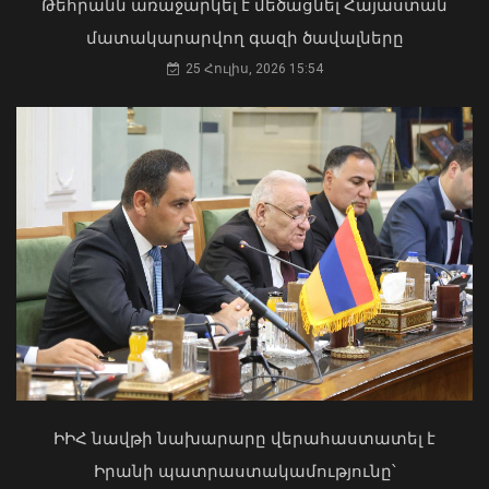
Թեհրանն առաջարկել է մեծացնել Հայաստան
Բաբաջանյան
մատակարարվող գազի ծավալները
31 Հուլիս, 2026 12:08
25 Հուլիս, 2026 15:54
Երևանում անցկացվեց
հաշմանդամություն ունեցող անձանց
միջազգային մարզական փառատոնը
06 Օգոստոս, 2026 20:00
Մկրտության արարողությունից հետո
Արտաշատում 14 մարդ թունավորման
ախտանիշներով դիմել է ԲԿ. ՀՎԿԱԿ
ԻԻՀ նավթի նախարարը վերահաստատել է
02 Օգոստոս, 2026 15:06
Իրանի պատրաստակամությունը՝