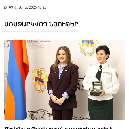
03 Հունիս, 2026 15:20
ԱՌԱՋԱՐԿՎՈՂ ՆՅՈՒԹԵՐ