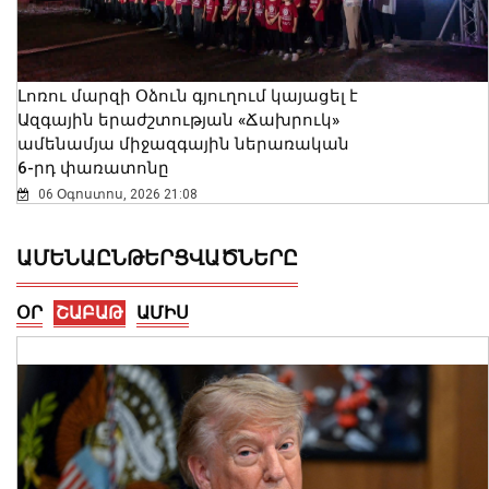
Լոռու մարզի Օձուն գյուղում կայացել է
Ազգային երաժշտության «Ճախրուկ»
ամենամյա միջազգային ներառական
6-րդ փառատոնը
06 Օգոստոս, 2026 21:08
ԱՄԵՆԱԸՆԹԵՐՑՎԱԾՆԵՐԸ
ՕՐ
ՇԱԲԱԹ
ԱՄԻՍ