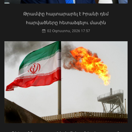
Աղաջանյանը` ընդդիմությանը
02 Օգոստոս, 2026 15:22
Թրամփը հայտարարել է Իրանի դեմ
հարվածները հետաձգելու մասին
02 Օգոստոս, 2026 17:57
Ծովինար Թադևոսյանը պարգևատրել
է ծառայողական
պարտականությունները
բարեխղճորեն կատարած
ծառայողներին
06 Օգոստոս, 2026 20:17
ՀՀ երկաթուղին ազգային
ռազմավարական սեփականություն է
և պետք է կառավարվի ՀՀ
ինքնիշխանության ներքո.