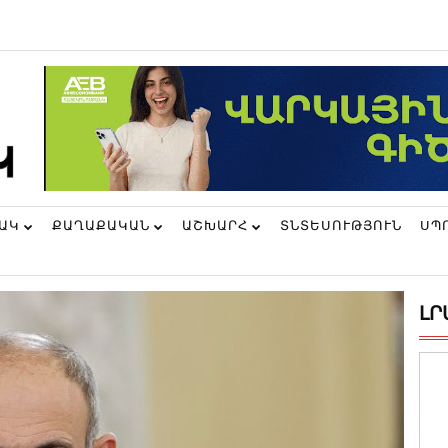
ՆԱԿ
ՔԱՂԱՔԱԿԱՆ
ԱՇԽԱՐՀ
ՏՆՏԵՍՈՒԹՅՈՒՆ
ՍՊ
ԼՐ