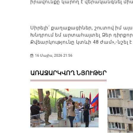
իրավունքը կարող է վերականգնել միայ
Սիրելի՛ քաղաքացիներ, շուտով իմ այ
Խնդրում եմ արտահայտել Ձեր դիրքորո
Քվեարկությունը կտևի 48 ժամ»,-նշել է
16 Մայիս, 2026 21:56
ԱՌԱՋԱՐԿՎՈՂ ՆՅՈՒԹԵՐ