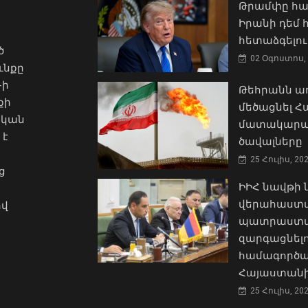
Թրամփը հա
Իրանի դեմ
հետաձգելու
ծ
02 Օգոստոս, 
ւնքը
-ի
Թեհրանն առ
քի
մեծացնել 
ական
մատակարա
 է
ծավալները
25 Հուլիս, 20
ց
ԻԻՀ նավթի
վերահաստա
ով
պատրաստակ
զարգացնել
համագործա
Հայաստանի
25 Հուլիս, 20