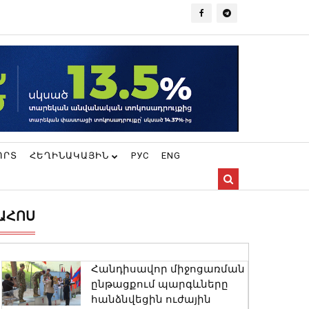
ՈՐՏ
ՀԵՂԻՆԱԿԱՅԻՆ
РУС
ENG
ԱՀՈՍ
Հանդիսավոր միջոցառման
ընթացքում պարգևները
հանձնվեցին ուժային