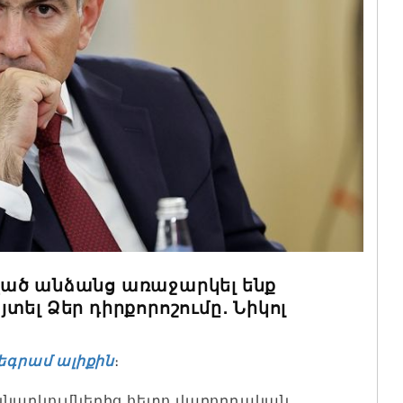
ված անձանց առաջարկել ենք
ել Ձեր դիրքորոշումը․ Նիկոլ
եգրամ ալիքին
։
ննարկումներից հետո վարորդական