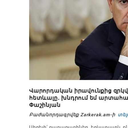
Վարորդական իրավունքից զրկ
հետևալը․ խնդրում եմ արտահայտ
Փաշինյան
Բաժանորդագրվեք Zarkerak.am-ի
տել
Սիրելի՛ քաղաքացիներ, երկարատև ք