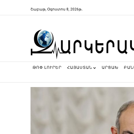
Շաբաթ, Օգոստոս 8, 2026թ․
ԹՈՓ ԼՈՒՐԵՐ
ՀԱՅԱՍՏԱՆ
ԱՐՑԱԽ
ԲԱ