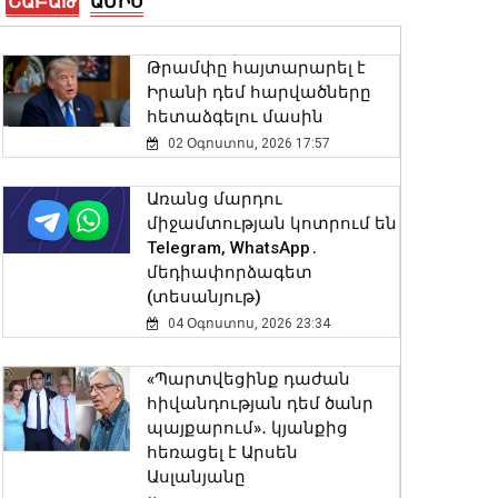
ՇԱԲԱԹ
ԱՄԻՍ
08 Օգոստոս, 2026 18:10
Թրամփը հայտարարել է
Տեղի է ունեցել Նիկոլ
Իրանի դեմ հարվածները
Փաշինյանի և Դոնալդ
հետաձգելու մասին
Թրամփի
հեռախոսազրույցը
02 Օգոստոս, 2026 17:57
08 Օգոստոս, 2026 18:02
Առանց մարդու
միջամտության կոտրում են
Ողջույն Հայաստան. NVIDIA-
Telegram, WhatsApp․
ի հիմնադիր Ջենսեն
մեդիափորձագետ
Հուանգը շնորհավորել է
(տեսանյութ)
Firebird-ի ԱԲ գործարանի
բացման առիթով
04 Օգոստոս, 2026 23:34
08 Օգոստոս, 2026 17:52
«Պարտվեցինք դաժան
հիվանդության դեմ ծանր
Զելենսկին
պայքարում»․ կյանքից
շնորհակալություն է
հեռացել է Արսեն
հայտնել ԱՄՆ Սենատին՝ ՌԴ
Ասլանյանը
դեմ պատժամիջոցների