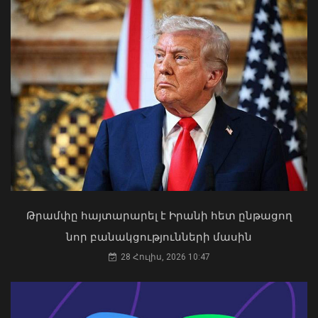
Վթարային ջրանջատում Երևանի
Մալաթիա-Սեբաստիա վարչական
շրջանում
09 Օգոստոս, 2026 11:08
Թրամփը հայտարարել է Իրանի հետ ընթացող
«Ուժեղ Հայաստան»-ը դեմ է
նոր բանակցությունների մասին
քվեարկելու ԱԺ նախագահի
պաշտոնում Ռուբեն Ռուբինյանի
28 Հուլիս, 2026 10:47
թեկնածությանը
03 Օգոստոս, 2026 13:13