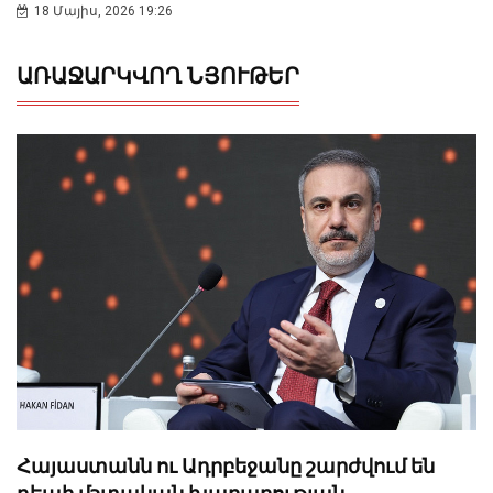
18 Մայիս, 2026 19:26
ԱՌԱՋԱՐԿՎՈՂ ՆՅՈՒԹԵՐ
Հայաստանն ու Ադրբեջանը շարժվում են