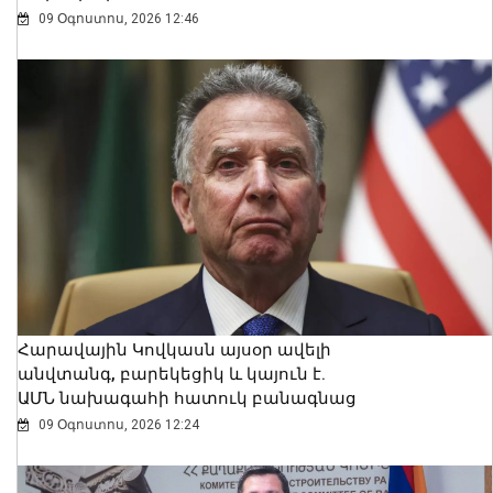
09 Օգոստոս, 2026 12:46
Հարավային Կովկասն այսօր ավելի
անվտանգ, բարեկեցիկ և կայուն է.
ԱՄՆ նախագահի հատուկ բանագնաց
09 Օգոստոս, 2026 12:24