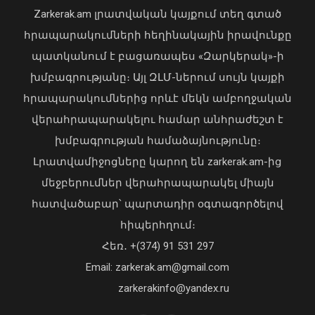
Zarkerak.am լրատվական կայքում տեղ գտած
հրապարակումների հեղինակային իրավունքը
պատկանում է բացառապես «Զարկերակ»-ի
խմբագրությանը։ Այլ ԶԼՄ-ներում սույն կայքի
հրապարակումներից որևէ մեկն ամբողջական
վերահրապարակելու համար անհրաժեշտ է
խմբագրության համաձայնությունը։
Վթարային ջրանջատում Երևանի
Լրատվամիջոցները կարող են zarkerak.am-ից
Կենտրոն վարչական շրջանում
09 Օգոստոս, 2026 11:43
մեջբերումներ վերահրապարակել միայն
հատվածաբար՝ պարտադիր օգտագործելով
հիպերհղում։
«Պարտվեցինք դաժան հիվանդության
Հեռ․ +(374) 91 531 297
դեմ ծանր պայքարում»․ կյանքից
Email: zarkerak.am@gmail.com
հեռացել է Արսեն Ասլանյանը
04 Օգոստոս, 2026 19:12
zarkerakinfo@yandex.ru