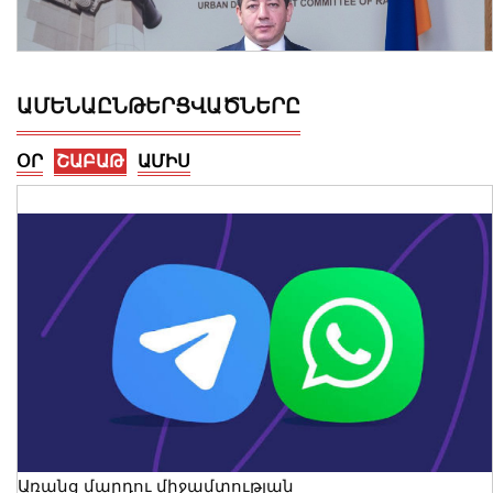
ԱՄԵՆԱԸՆԹԵՐՑՎԱԾՆԵՐԸ
ՕՐ
ՇԱԲԱԹ
ԱՄԻՍ
Ավելացել են շինարարության ոլորտից
պետբյուջե վճարված հարկային
եկամուտները. Քաղաքաշինության
կոմիտեի նախագահի ուղերձը
09 Օգոստոս, 2026 12:20
Առանց մարդու միջամտության