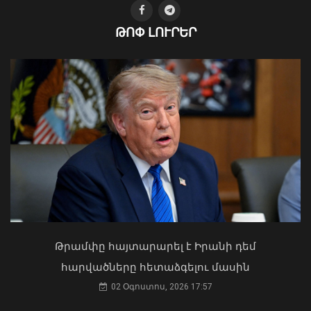
ԹՈՓ ԼՈՒՐԵՐ
2026 թվականի հունիսն ու հուլիսը
Եվրոպայում դարձել են
դիտարկումների պատմության
ամենաշոգ ամիսները
09 Օգոստոս, 2026 11:40
Կաթողիկոսը պետք է օրենքի առաջ
կանգնի, եթե հանցանք է գործել, կամ
Թրամփը հայտարարել է Իրանի դեմ
արտաքին ազդեցության գործակալ
հարվածները հետաձգելու մասին
դարձել. աստվածաբան
02 Օգոստոս, 2026 17:57
07 Օգոստոս, 2026 17:03