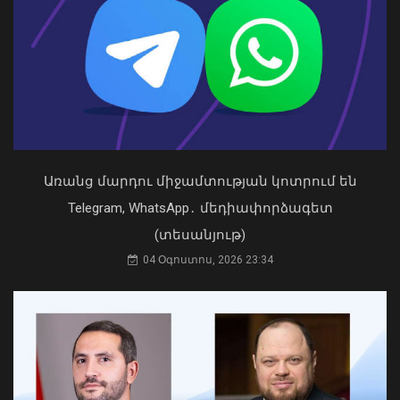
ՆԳՆ-ն հայտնել է՝ 6 ամսում քանի
արձանագրություն է կազմվել
տրանսպորտային միջոցը ոչ սթափ
վարելու համար
09 Օգոստոս, 2026 10:41
Առանց մարդու միջամտության կոտրում են
Telegram, WhatsApp․ մեդիափորձագետ
(տեսանյութ)
04 Օգոստոս, 2026 23:34
Դուք 5 տարի ինձնից փախած եք ման
եկել. Կոնջորյանը՝ «Հայաստան»
դաշինքի պատգամավորներին
04 Օգոստոս, 2026 15:53