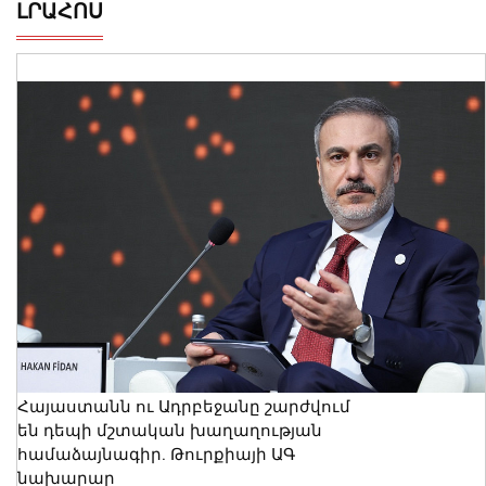
ԼՐԱՀՈՍ
Հայաստանն ու Ադրբեջանը շարժվում
են դեպի մշտական խաղաղության
համաձայնագիր. Թուրքիայի ԱԳ
նախարար