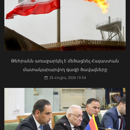
գործարանը. վարչապետը տեսանյութ
է հրապարակել
08 Օգոստոս, 2026 15:36
Ի՞նչ ուղերձ էր ոտքի չկանգնելը.
Աղաջանյանը` ընդդիմությանը
02 Օգոստոս, 2026 15:22
Թեհրանն առաջարկել է մեծացնել Հայաստան
մատակարարվող գազի ծավալները
25 Հուլիս, 2026 15:54
Հրազդանում բացվել է Firebird AI
ընկերության «ԱԲ գործարանը»
08 Օգոստոս, 2026 15:13