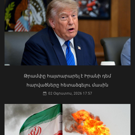
Խաղաղությունը շրջադարձային է մեր
երկրում տնտեսական և
ներդրումային միջավայրը փոխելու
տեսակետից. Փաշինյան
08 Օգոստոս, 2026 15:49
Ուկրաինայի Գերագույն Ռադայի
նախագահը շնորհավորել է ՀՀ ԱԺ
նախագահին
04 Օգոստոս, 2026 17:41
Թրամփը հայտարարել է Իրանի դեմ
հարվածները հետաձգելու մասին
02 Օգոստոս, 2026 17:57
Հրազդանում գործարկվեց «Firebird AI»
արհեստական բանականության