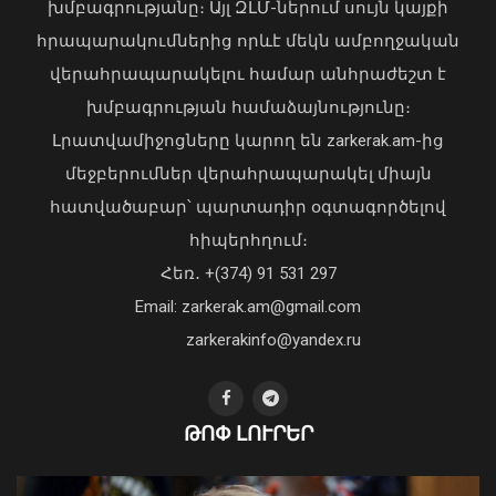
խմբագրությանը։ Այլ ԶԼՄ-ներում սույն կայքի
հրապարակումներից որևէ մեկն ամբողջական
վերահրապարակելու համար անհրաժեշտ է
Փարիզը կշարունակի աջակցել
խմբագրության համաձայնությունը։
Հայաստանի և Ադրբեջանի միջև
գործընթացին. Ֆրանսիայի ԱԳՆ
Լրատվամիջոցները կարող են zarkerak.am-ից
08 Օգոստոս, 2026 16:05
մեջբերումներ վերահրապարակել միայն
հատվածաբար՝ պարտադիր օգտագործելով
Առանց մարդու միջամտության
հիպերհղում։
կոտրում են Telegram, WhatsApp․
Հեռ․ +(374) 91 531 297
մեդիափորձագետ (տեսանյութ)
04 Օգոստոս, 2026 23:34
Email: zarkerak.am@gmail.com
zarkerakinfo@yandex.ru
ԹՈՓ ԼՈՒՐԵՐ