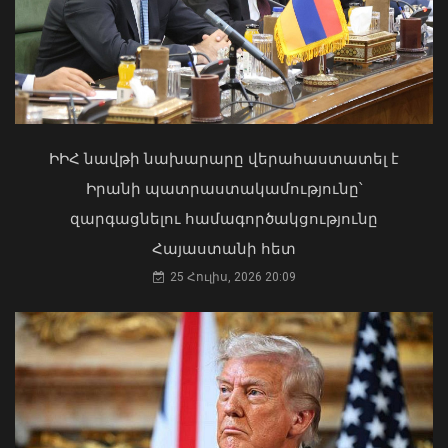
Մկրտության արարողությունից հետո
Արտաշատում 14 մարդ թունավորման
ախտանիշներով դիմել է ԲԿ. ՀՎԿԱԿ
02 Օգոստոս, 2026 15:06
ԻԻՀ նավթի նախարարը վերահաստատել է
Իրանի պատրաստակամությունը՝
զարգացնելու համագործակցությունը
Հայաստանի հետ
ՀՀ ԱԺ նախագահը շնորհավորել է
25 Հուլիս, 2026 20:09
խաղաղության հռչակագրի
ստորագրման առաջին տարեդարձի
առիթով
08 Օգոստոս, 2026 14:54
«Ուժեղ Հայաստան»-ը դեմ է
քվեարկելու ԱԺ նախագահի