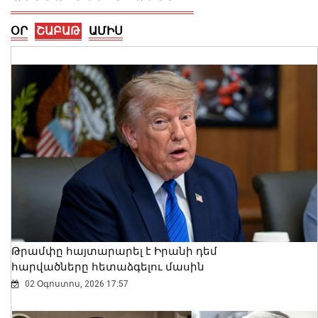
ՕՐ
ՇԱԲԱԹ
ԱՄԻՍ
Մեկնարկել է շախմատի Եվրոպայի
Մ20 պատանիների և աղջիկների
առաջնությունը․ ինչ արդյունքներ
ունեն հայ պատվիրակները
08 Օգոստոս, 2026 16:33
Թրամփը հայտարարել է Իրանի դեմ
հարվածները հետաձգելու մասին
02 Օգոստոս, 2026 17:57