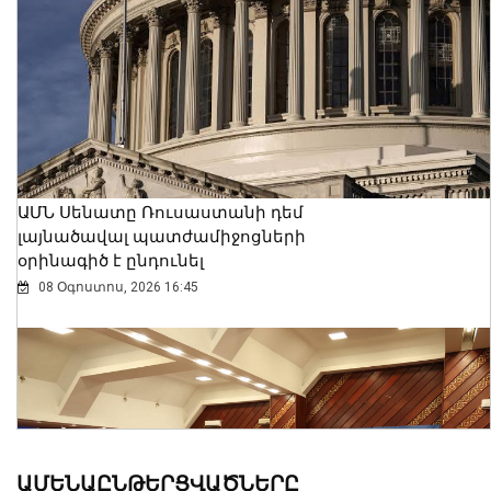
ԱՄՆ Սենատը Ռուսաստանի դեմ
լայնածավալ պատժամիջոցների
օրինագիծ է ընդունել
08 Օգոստոս, 2026 16:45
ԱՄԵՆԱԸՆԹԵՐՑՎԱԾՆԵՐԸ