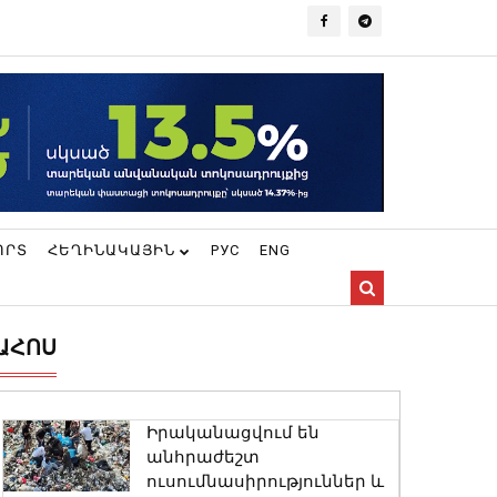
ՈՐՏ
ՀԵՂԻՆԱԿԱՅԻՆ
РУС
ENG
ԱՀՈՍ
Իրականացվում են
անհրաժեշտ
ուսումնասիրություններ և