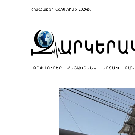
Հինգշաբթի, Օգոստոս 6, 2026թ․
ԹՈՓ ԼՈՒՐԵՐ
ՀԱՅԱՍՏԱՆ
ԱՐՑԱԽ
ԲԱ