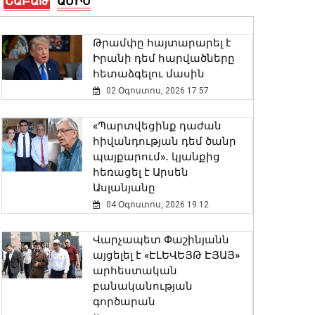
ՇԱԲԱԹ
ԱՄԻՍ
Երևանի Սիլիկյան
թաղամասի
հարևանությամբ գտնվող
Թրամփը հայտարարել է
աղբավայրում
Իրանի դեմ հարվածները
06 Օգոստոս, 2026 22:33
հետաձգելու մասին
02 Օգոստոս, 2026 17:57
Վթար Լոռու մարզում․
փրկարարները վարորդին
«Պարտվեցինք դաժան
դուրս են բերել
հիվանդության դեմ ծանր
արգելափակումից
պայքարում»․ կյանքից
06 Օգոստոս, 2026 22:09
հեռացել է Արսեն
Ասլանյանը
Փոփոխություններ են
04 Օգոստոս, 2026 19:12
կատարվել Երևանի
ավտոբուսային
Վարչապետ Փաշինյանն
երթուղիներում
այցելել է «ԷԼԵՎԵՅԹ ԷՅԱՅ»
06 Օգոստոս, 2026 21:47
արհեստական
բանականության
գործարան
ԱԳ փոխնախարարը