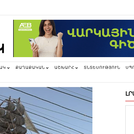
ՆԱԿ
ՔԱՂԱՔԱԿԱՆ
ԱՇԽԱՐՀ
ՏՆՏԵՍՈՒԹՅՈՒՆ
ՍՊ
ԼՐ