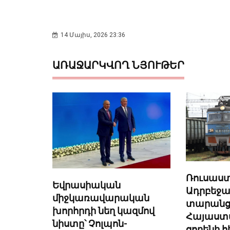
14 Մայիս, 2026 23:36
ԱՌԱՋԱՐԿՎՈՂ ՆՅՈՒԹԵՐ
Ռուսաս
Եվրասիական
Ադրբեջ
միջկառավարական
տարանց
խորհրդի նեղ կազմով
Հայաստա
նիստը՝ Չոլպոն-
ցորենի 