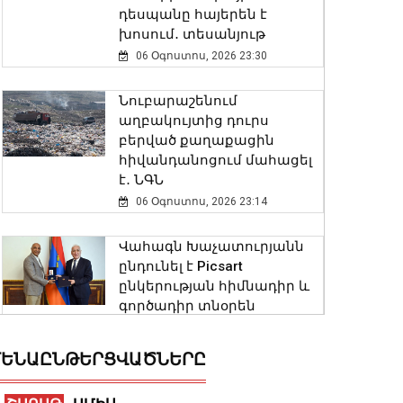
դեսպանը հայերեն է
խոսում․ տեսանյութ
06 Օգոստոս, 2026 23:30
Նուբարաշենում
աղբակույտից դուրս
բերված քաղաքացին
հիվանդանոցում մահացել
է․ ՆԳՆ
06 Օգոստոս, 2026 23:14
Վահագն Խաչատուրյանն
ընդունել է Picsart
ընկերության հիմնադիր և
գործադիր տնօրեն
Հովհաննես Ավոյանին
06 Օգոստոս, 2026 22:51
ԵՆԱԸՆԹԵՐՑՎԱԾՆԵՐԸ
Խոշոր հրդեհ է բռնկվել