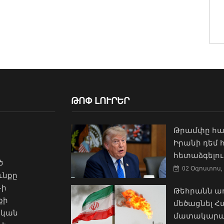
ԹՈՓ ԼՈՒՐԵՐ
Թրամփը հա
Իրանի դեմ
հետաձգելու
ծ
02 Օգոստոս, 
ւնքը
-ի
Թեհրանն առ
քի
մեծացնել 
ական
մատակարա