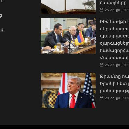
 է
ծավալները
25 Հուլիս, 20
ց
ԻԻՀ նավթի
վերահաստա
ով
պատրաստակ
զարգացնել
համագործա
Հայաստանի
25 Հուլիս, 20
Թրամփը հա
Իրանի հետ 
բանակցությ
28 Հուլիս, 20