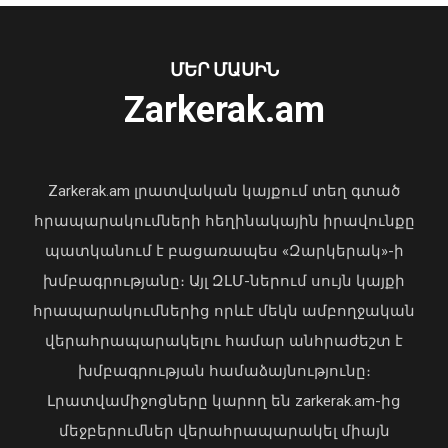
ՄԵՐ ՄԱՍԻՆ
Ուկրաինայի Գերագույն Ռադայի
Zarkerak.am
նախագահը շնորհավորել է ՀՀ ԱԺ
նախագահին
04 Օգոստոս, 2026 17:41
Zarkerak.am լրատվական կայքում տեղ գտած
հրապարակումների հեղինակային իրավունքը
պատկանում է բացառապես «Զարկերակ»-ի
խմբագրությանը։ Այլ ԶԼՄ-ներում սույն կայքի
Սուրբ Աննա եկեղեցում մասնակցել եմ
սուրբ և անմահ պատարագի․
հրապարակումներից որևէ մեկն ամբողջական
Փաշինյան
վերահրապարակելու համար անհրաժեշտ է
09 Օգոստոս, 2026 14:13
խմբագրության համաձայնությունը։
Լրատվամիջոցները կարող են zarkerak.am-ից
մեջբերումներ վերահրապարակել միայն