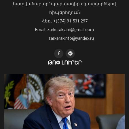
հատվածաբար՝ պարտադիր օգտագործելով
հիպերհղում։
«Պարտվեցինք դաժան հիվանդության
Հեռ․ +(374) 91 531 297
դեմ ծանր պայքարում»․ կյանքից
Email: zarkerak.am@gmail.com
հեռացել է Արսեն Ասլանյանը
04 Օգոստոս, 2026 19:12
zarkerakinfo@yandex.ru
ՀՀ-ի և Ղազախստանի
ԹՈՓ ԼՈՒՐԵՐ
փոխվարչապետները քննարկել են
երկու երկրների
համագործակցության հեռանկարները
թվայնացման և արհեստական
բանականության ուղղություններով
09 Օգոստոս, 2026 13:43