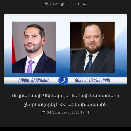
28 Հուլիս, 2026 10:47
Դուք 5 տարի ինձնից փախած եք ման
եկել. Կոնջորյանը՝ «Հայաստան»
դաշինքի պատգամավորներին
04 Օգոստոս, 2026 15:53
Հարավային Կովկասն այսօր ավելի
անվտանգ, բարեկեցիկ և կայուն է.
ԱՄՆ նախագահի հատուկ բանագնաց
09 Օգոստոս, 2026 12:24
Ուկրաինայի Գերագույն Ռադայի նախագահը
շնորհավորել է ՀՀ ԱԺ նախագահին
04 Օգոստոս, 2026 17:41
Ապօրինի ներգաղթյալների պահման
հարց Հայաստանի հետ չի քննարկվել.