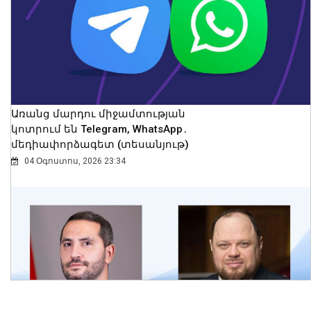
հրաժեշտ կտանք +35°C-ից բարձր
ջերմաստիճաններին. Ազիզյան
09 Օգոստոս, 2026 14:32
Առանց մարդու միջամտության
կոտրում են Telegram, WhatsApp․
մեդիափորձագետ (տեսանյութ)
04 Օգոստոս, 2026 23:34
ՀՀ ԶՈւ ՀՕՊ ստորաբաժանումները
պարապմունքներ են անցկացնում
նորագույն «Կարիճ» և «Լուսան»
զենիթային հրթիռային համալիրներով
09 Օգոստոս, 2026 14:26