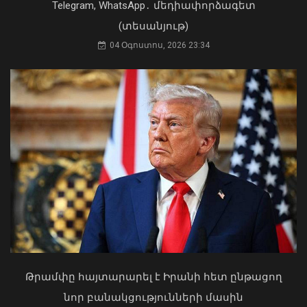
Telegram, WhatsApp․ մեդիափորձագետ
«Ուժեղ Հայաստան»-ը դեմ է
(տեսանյութ)
քվեարկելու ԱԺ նախագահի
04 Օգոստոս, 2026 23:34
պաշտոնում Ռուբեն Ռուբինյանի
թեկնածությանը
03 Օգոստոս, 2026 13:13
Հայաստանն ու Ադրբեջանը շարժվում
են դեպի մշտական խաղաղության
համաձայնագիր. Թուրքիայի ԱԳ
նախարար
09 Օգոստոս, 2026 12:46
Թրամփը հայտարարել է Իրանի հետ ընթացող
նոր բանակցությունների մասին