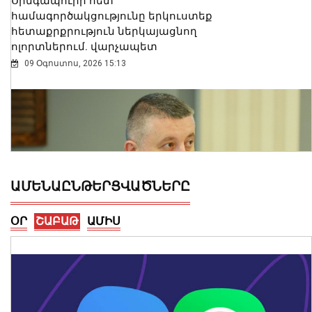
Սինգապուրի հետ
համագործակցությունը երկուստեք
հետաքրքրություն ներկայացնող
ոլորտներում. վարչապետ
09 Օգոստոս, 2026 15:13
ԱՄԵՆԱԸՆԹԵՐՑՎԱԾՆԵՐԸ
ՕՐ
ՇԱԲԱԹ
ԱՄԻՍ
Բավական երկար ժամանակով