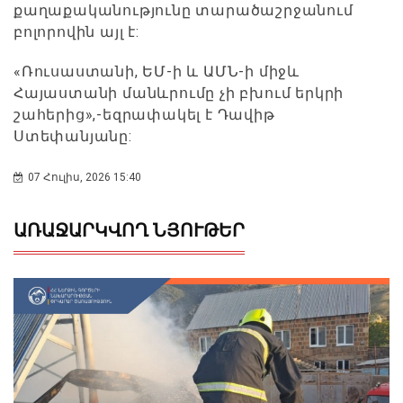
քաղաքականությունը տարածաշրջանում
բոլորովին այլ է:
«Ռուսաստանի, ԵՄ-ի և ԱՄՆ-ի միջև
Հայաստանի մանևրումը չի բխում երկրի
շահերից»,-եզրափակել է Դավիթ
Ստեփանյանը:
07 Հուլիս, 2026 15:40
ԱՌԱՋԱՐԿՎՈՂ ՆՅՈՒԹԵՐ