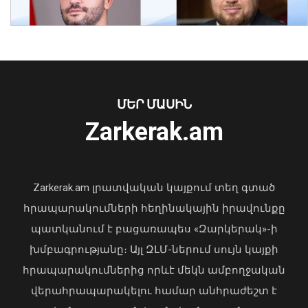
Երևանում մեկ օրում պահպանվող
հատուկ տարածք է տեղափոխվել 34
մոտոցիկլետ
08 Օգոստոս, 2026 23:01
ՄԵՐ ՄԱՍԻՆ
Ուկրաինայի Գերագույն Ռադայի
Zarkerak.am
նախագահը շնորհավորել է ՀՀ ԱԺ
նախագահին
04 Օգոստոս, 2026 17:41
Zarkerak.am լրատվական կայքում տեղ գտած
հրապարակումների հեղինակային իրավունքը
պատկանում է բացառապես «Զարկերակ»-ի
խմբագրությանը։ Այլ ԶԼՄ-ներում սույն կայքի
հրապարակումներից որևէ մեկն ամբողջական
վերահրապարակելու համար անհրաժեշտ է