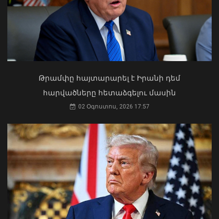
Կաթողիկոսը պետք է օրենքի առաջ
կանգնի, եթե հանցանք է գործել, կամ
Թրամփը հայտարարել է Իրանի դեմ
արտաքին ազդեցության գործակալ
հարվածները հետաձգելու մասին
դարձել. աստվածաբան
02 Օգոստոս, 2026 17:57
07 Օգոստոս, 2026 17:03
ՀՀ-ն և Ադրբեջանը ճանապարհ են
բացել կայուն և անդառնալի
խաղաղության համար. Հրվ.
Կովկասում ԵՄ հատուկ
ներկայացուցիչ
08 Օգոստոս, 2026 22:11