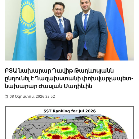
ԲՏԱ նախարար Դավիթ Թադևոսյանն
ընդունել է Ղազախստանի փոխվարչապետ-
նախարար Ժասլան Մադիևին
08 Օգոստոս, 2026 23:52