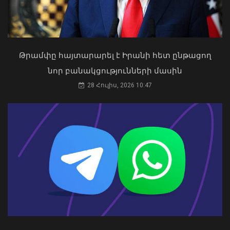
Թրամփը հայտարարել է Իրանի հետ ընթացող
«Ուժեղ Հայաստան»-ը դեմ է
նոր բանակցությունների մասին
քվեարկելու ԱԺ նախագահի
պաշտոնում Ռուբեն Ռուբինյանի
28 Հուլիս, 2026 10:47
թեկնածությանը
03 Օգոստոս, 2026 13:13
Արտակարգ դեպք Երևանում․ կոտրել
են «Հույս բոլոր մարդկանց»
հիմնադրամի շենքի մի քանի
պատուհաններն ու դռները
08 Օգոստոս, 2026 21:46