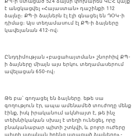
ՔՊ-ի ստացած 524 ձայնի փոխարեն ԿԸՀ կայք
է անցկացվել «Հայաստան» դաշինքի 112
ձայնը։ ՔՊ-ի ձայներն էլ էլի գնացել են ԴՕԿ-ի
դիմաց։ Այս տեղամասում էլ ՔՊ-ի ձայները
կավելանան 412-ով։
Ընդդիմության «բացահայտման» շնորհիվ ՔՊ-
ի ձայները միայն այս երկու տեղամասերում
ավելացան 650-ով։
Թե բա՝ գողացել են ձայները. եթե սա
գողություն էր, ապա ամենամեծ տուժողը մենք
էինք, իսկ իրականում ակնհայտ է, թե ինչ
տեխնիկական սխալ է տեղի ունեցել, որը
բնականաբար պիտի շտկվի, և բոլոր ուժերը
պիտի ստանան իրենց ստացած ձայները»,-