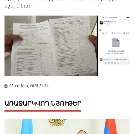
նշել է նա։
08 Հունիս, 2026 21:34
ԱՌԱՋԱՐԿՎՈՂ ՆՅՈՒԹԵՐ