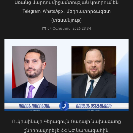
Առանց մարդու միջամտության կոտրում են
Telegram, WhatsApp․ մեդիափորձագետ
(տեսանյութ)
04 Օգոստոս, 2026 23:34
Դուք 5 տարի ինձնից փախած եք ման
եկել. Կոնջորյանը՝ «Հայաստան»
դաշինքի պատգամավորներին
04 Օգոստոս, 2026 15:53
2026 թվականի հունիսն ու հուլիսը
Եվրոպայում դարձել են
դիտարկումների պատմության
ամենաշոգ ամիսները․ Լևոն Ազիզյան
08 Օգոստոս, 2026 21:24
Ուկրաինայի Գերագույն Ռադայի նախագահը
շնորհավորել է ՀՀ ԱԺ նախագահին