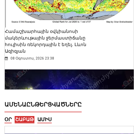
Համաշխարհային օվկիանոսի
մակերևութային ջերմաստիճանը
հուլիսին ռեկորդային է եղել․ Լևոն
Ազիզյան
08 Օգոստոս, 2026 23:38
ԱՄԵՆԱԸՆԹԵՐՑՎԱԾՆԵՐԸ
ՕՐ
ՇԱԲԱԹ
ԱՄԻՍ