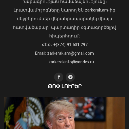
խմբագրության համաձայնությունը։
Լրատվամիջոցները կարող են zarkerak.am-ից
մեջբերումներ վերահրապարակել միայն
հատվածաբար՝ պարտադիր օգտագործելով
հիպերհղում։
«Պարտվեցինք դաժան հիվանդության
Հեռ․ +(374) 91 531 297
դեմ ծանր պայքարում»․ կյանքից
Email: zarkerak.am@gmail.com
հեռացել է Արսեն Ասլանյանը
04 Օգոստոս, 2026 19:12
zarkerakinfo@yandex.ru
Օգոստոսի 16-ին «Երազ Այգի»-ում
ԹՈՓ ԼՈՒՐԵՐ
կանցկացվի Ազգային տարազի
փառատոնը
08 Օգոստոս, 2026 22:41