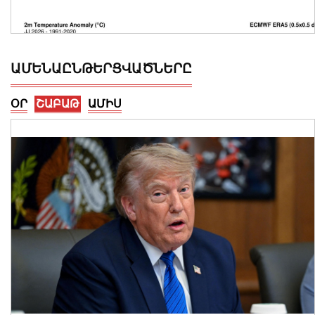
ԱՄԵՆԱԸՆԹԵՐՑՎԱԾՆԵՐԸ
ՕՐ
ՇԱԲԱԹ
ԱՄԻՍ
2026 թվականի հունիսն ու հուլիսը
Եվրոպայում դարձել են
դիտարկումների պատմության
ամենաշոգ ամիսները․ Լևոն Ազիզյան
08 Օգոստոս, 2026 21:24