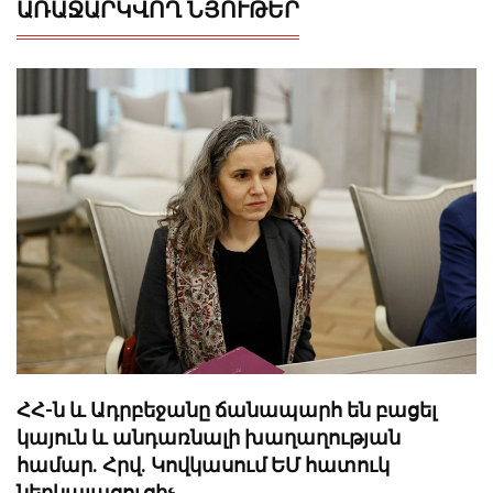
ԱՌԱՋԱՐԿՎՈՂ ՆՅՈՒԹԵՐ
ՀՀ-ն և Ադրբեջանը ճանապարհ են բացել
կայուն և անդառնալի խաղաղության
համար. Հրվ. Կովկասում ԵՄ հատուկ
ներկայացուցիչ