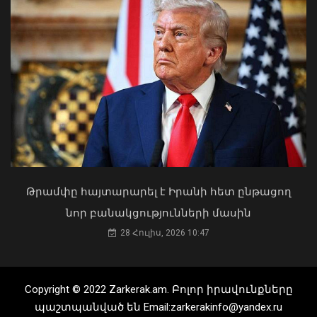
Կաթողիկոսը պետք է օրենքի առաջ
կանգնի, եթե հանցանք է գործել, կամ
արտաքին ազդեցության գործակալ
դարձել. աստվածաբան
Հրդեհի ահազանգ Սայաթ-Նովա
պողոտայում. շենքից տարհանվել է 5
07 Օգոստոս, 2026 17:03
բնակիչ
08 Օգոստոս, 2026 19:34
Թրամփը հայտարարել է Իրանի հետ ընթացող
նոր բանակցությունների մասին
28 Հուլիս, 2026 10:47
Copyright © 2022 Zarkerak.am. Բոլոր իրավունքները
պաշտպանված են Email:zarkerakinfo@yandex.ru