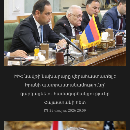
Մկրտության արարողությունից հետո
Արտաշատում 14 մարդ թունավորման
ախտանիշներով դիմել է ԲԿ. ՀՎԿԱԿ
02 Օգոստոս, 2026 15:06
Անգլիայի բոլոր ջրային ավազաններն
աղտոտված են թnւնավոր քիմիական
նյութերով. Լևոն Ազիզյան
ԻԻՀ նավթի նախարարը վերահաստատել է
08 Օգոստոս, 2026 19:56
Իրանի պատրաստակամությունը՝
զարգացնելու համագործակցությունը
Հայաստանի հետ
25 Հուլիս, 2026 20:09