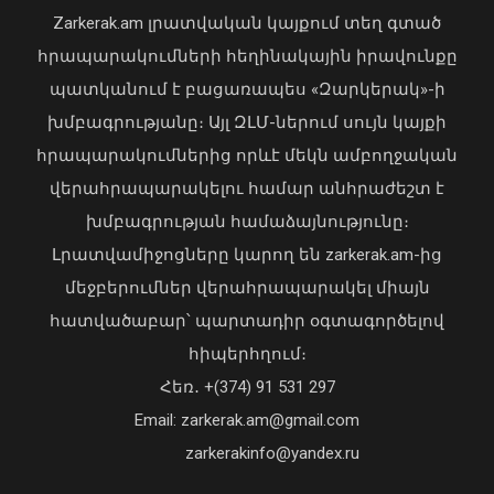
Zarkerak.am լրատվական կայքում տեղ գտած
հրապարակումների հեղինակային իրավունքը
պատկանում է բացառապես «Զարկերակ»-ի
խմբագրությանը։ Այլ ԶԼՄ-ներում սույն կայքի
հրապարակումներից որևէ մեկն ամբողջական
վերահրապարակելու համար անհրաժեշտ է
խմբագրության համաձայնությունը։
Լրատվամիջոցները կարող են zarkerak.am-ից
մեջբերումներ վերահրապարակել միայն
հատվածաբար՝ պարտադիր օգտագործելով
Սայաթ-Նովայի փողոցում բռնկված
«Պարտվեցինք դաժան հիվանդության
հիպերհղում։
հրդեհը մարվել է. ՆԳՆ ՓԾ
դեմ ծանր պայքարում»․ կյանքից
Հեռ․ +(374) 91 531 297
հեռացել է Արսեն Ասլանյանը
08 Օգոստոս, 2026 20:50
04 Օգոստոս, 2026 19:12
Email: zarkerak.am@gmail.com
zarkerakinfo@yandex.ru