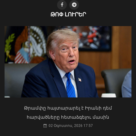
ԹՈՓ ԼՈՒՐԵՐ
Ուկրաինայի Գերագույն Ռադայի
Իլհամ Ալիևն ու Դոնալդ Թրամփը
նախագահը շնորհավորել է ՀՀ ԱԺ
հեռախոսազրույց են ունեցել
նախագահին
08 Օգոստոս, 2026 20:29
04 Օգոստոս, 2026 17:41
Թրամփը հայտարարել է Իրանի դեմ
հարվածները հետաձգելու մասին
02 Օգոստոս, 2026 17:57