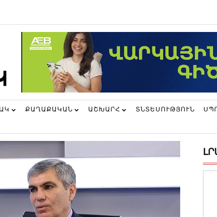
ՆԱԿ
ՔԱՂԱՔԱԿԱՆ
ԱՇԽԱՐՀ
ՏՆՏԵՍՈՒԹՅՈՒՆ
ՍՊ
ԼՐ