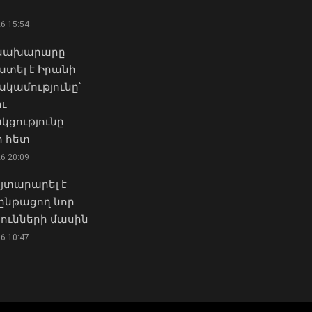
08 Օգոստոս, 2026 11:03
26 15:54
«Ուժեղ Հայաստան»-ը դեմ է
Մ-2 միջպետական
քվեարկելու ԱԺ նախագահի
 նախարարը
ճանապարհի Իշխանասար-
պաշտոնում Ռուբեն
տել է Իրանի
Նորավան հատվածում
Ռուբինյանի
ամությունը՝
միջին նորոգման
թեկնածությանը
աշխատանքներ են
ու
03 Օգոստոս, 2026 13:13
կատարվում
կցությունը
08 Օգոստոս, 2026 10:50
 հետ
Դուք 5 տարի ինձնից
26 20:09
փախած եք ման եկել.
ՀՀ տարածքում
Կոնջորյանը՝ «Հայաստան»
յտարարել է
ավտոճանապարհներն
դաշինքի
անցանելի են
ընթացող նոր
պատգամավորներին
ունների մասին
08 Օգոստոս, 2026 10:38
04 Օգոստոս, 2026 15:53
26 10:47
Հայաստանի և Ադրբեջանի
Քաղաքացիները, Սևանի
միջև հակամարտության
ջրափրկարարներն ու
էջը փակված է,
Ճամբարակի
խաղաղությունը
շտապօգնության