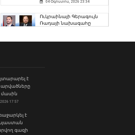
04 Օգոստոս, 2026 23:34
Վանաձորում, Հրազդանում
Ուկրաինայի Գերագույն
և Արարատում փոշու
Ռադայի նախագահը
պարունակությունը
շնորհավորել է ՀՀ ԱԺ
գերազանցել է թույլատրելի
նախագահին
սահմանը
04 Օգոստոս, 2026 17:41
08 Օգոստոս, 2026 11:25
Ի՞նչ ուղերձ էր ոտքի
Սևանի մակարդակը
չկանգնելը. Աղաջանյանը`
1900.77 մետր է՝ անցած
ընդդիմությանը
տարվա ցուցանիշից 16 սմ-
յտարարել է
02 Օգոստոս, 2026 15:22
ով բարձր
 հարվածները
08 Օգոստոս, 2026 11:14
 մասին
Մկրտության
արարողությունից հետո
2026 17:57
Երևանի Կենտրոնում
Արտաշատում 14 մարդ
փոշու պարունակությունը
թունավորման
աջարկել է
գրեթե ամբողջ շաբաթ
ախտանիշներով դիմել է ԲԿ.
Հայաստան
գերազանցել է թույլատրելի
ՀՎԿԱԿ
րվող գազի
սահմանը
02 Օգոստոս, 2026 15:06