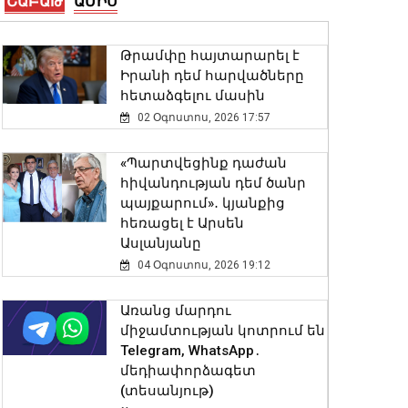
ՇԱԲԱԹ
ԱՄԻՍ
08 Օգոստոս, 2026 12:16
Թրամփը հայտարարել է
Բացահայտվել է Արգամ
Իրանի դեմ հարվածները
Աբրահամյանի կողմից
հետաձգելու մասին
պատվիրված սպանության
02 Օգոստոս, 2026 17:57
դեպքը. ՔԿ
08 Օգոստոս, 2026 12:05
«Պարտվեցինք դաժան
հիվանդության դեմ ծանր
Գազամատակարարման
պայքարում»․ կյանքից
պլանային դադարեցումներ
հեռացել է Արսեն
Վանաձոր և Մասիս
Ասլանյանը
քաղաքների մի շարք
04 Օգոստոս, 2026 19:12
հասցեներում, Կուրթան
բնակավայրում
Առանց մարդու
08 Օգոստոս, 2026 11:54
միջամտության կոտրում են
Telegram, WhatsApp․
Սև ծովից մոտենում է
մեդիափորձագետ
ցիկլոն․ Գագիկ Սուրենյան
(տեսանյութ)
08 Օգոստոս, 2026 11:35