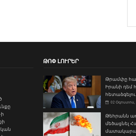
ԹՈՓ ԼՈՒՐԵՐ
Թրամփը հա
Իրանի դեմ
հետաձգելու
ծ
02 Օգոստոս, 
ւնքը
-ի
Թեհրանն առ
քի
մեծացնել 
ական
մատակարա