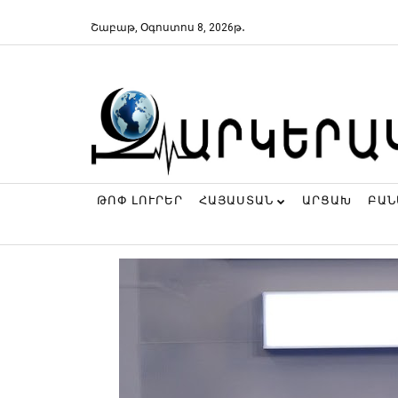
Շաբաթ, Օգոստոս 8, 2026թ․
ԹՈՓ ԼՈՒՐԵՐ
ՀԱՅԱՍՏԱՆ
ԱՐՑԱԽ
ԲԱ