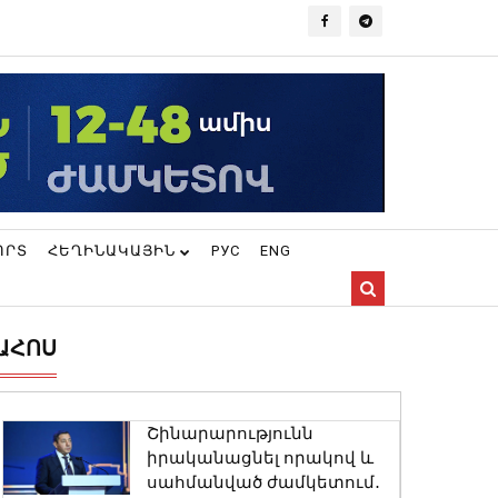
ՈՐՏ
ՀԵՂԻՆԱԿԱՅԻՆ
РУС
ENG
ԱՀՈՍ
Շինարարությունն
իրականացնել որակով և
սահմանված ժամկետում․