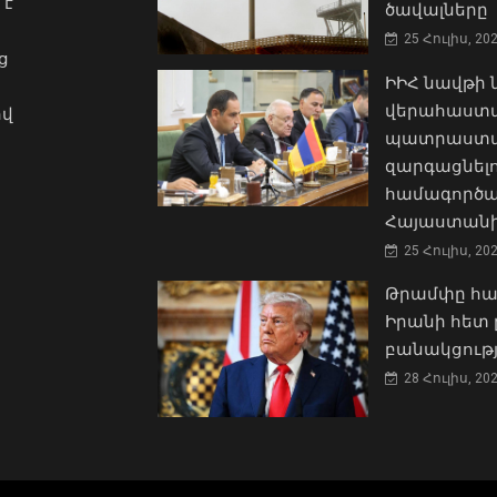
 է
ծավալները
25 Հուլիս, 20
ց
ԻԻՀ նավթի
վերահաստա
ով
պատրաստակ
զարգացնել
համագործա
Հայաստանի
25 Հուլիս, 20
Թրամփը հա
Իրանի հետ 
բանակցությ
28 Հուլիս, 20