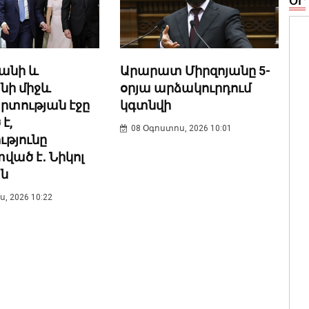
ՕՐ
անի և
Արարատ Միրզոյանը 5-
նի միջև
օրյա արձակուրդում
տության էջը
կգտնվի
է,
08 Օգոստոս, 2026 10:01
թյունը
ած է․ Նիկոլ
ն
, 2026 10:22