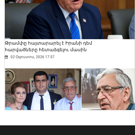
Թրամփը հայտարարել է Իրանի դեմ
հարվածները հետաձգելու մասին
02 Օգոստոս, 2026 17:57
Ինչպե՞ս է շոգն ազդում սրտի վրա և
ինչպես պաշտպանվել. ԱՆ-ի
խորհուրդները
05 Օգոստոս, 2026 23:17