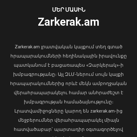
ՄԵՐ ՄԱՍԻՆ
Zarkerak.am
«Պարտվեցինք դաժան հիվանդության
դեմ ծանր պայքարում»․ կյանքից
հեռացել է Արսեն Ասլանյանը
Zarkerak.am լրատվական կայքում տեղ գտած
04 Օգոստոս, 2026 19:12
հրապարակումների հեղինակային իրավունքը
Ռաիսա Մկրտչյանի
պատկանում է բացառապես «Զարկերակ»-ի
հուղարկավորության հետ կապված
խմբագրությանը։ Այլ ԶԼՄ-ներում սույն կայքի
ծախսերը փոխհատուցելու
նպատակով ԿԳՄՍՆ-ին կհատկացվի
հրապարակումներից որևէ մեկն ամբողջական
1,697.0 հազար դրամ
վերահրապարակելու համար անհրաժեշտ է
05 Օգոստոս, 2026 23:01
խմբագրության համաձայնությունը։
Լրատվամիջոցները կարող են zarkerak.am-ից
մեջբերումներ վերահրապարակել միայն
հատվածաբար՝ պարտադիր օգտագործելով