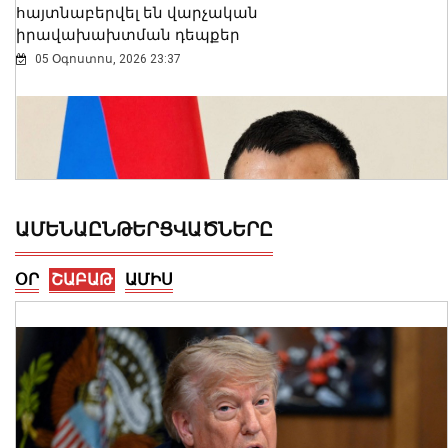
հայտնաբերվել են վարչական
իրավախախտման դեպքեր
05 Օգոստոս, 2026 23:37
ԱՄԵՆԱԸՆԹԵՐՑՎԱԾՆԵՐԸ
ՕՐ
ՇԱԲԱԹ
ԱՄԻՍ
Արմեն Մամաջանյանը նշանակվել է ԱԺ
նախագահի տեղակալի խորհրդական
05 Օգոստոս, 2026 23:31