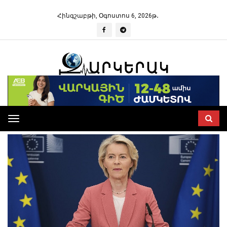
Հինգշաբթի, Օգոստոս 6, 2026թ․
Toggle
navigation