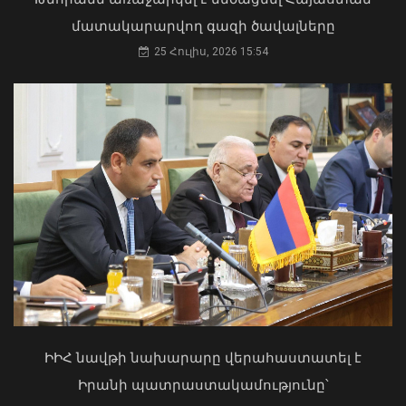
Բաբաջանյան
մատակարարվող գազի ծավալները
31 Հուլիս, 2026 12:08
25 Հուլիս, 2026 15:54
Բուլղարիայի ԱԳՆ-ն շնորհավորել է
Արարատ Միրզոյանին
05 Օգոստոս, 2026 22:13
Երևանի Կենտրոնում պետության
սեփականության իրավունքն է
վերականգնվել 51,9 քմ նկուղային
ԻԻՀ նավթի նախարարը վերահաստատել է
տարածքի և հողամասի նկատմամբ
Իրանի պատրաստակամությունը՝
31 Հուլիս, 2026 15:26