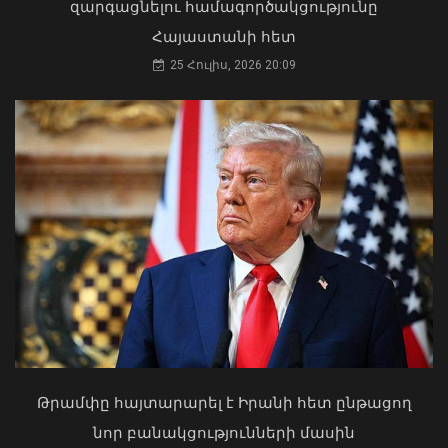
զարգացնելու համագործակցությունը
Մհեր Գրիգորյանը և Արյե Լայթսթոունը
Հայաստանի հետ
քննարկել են ԹՐԻՓՓ նախագիծը և
դրա իրականացման կարևորությունը
25 Հուլիս, 2026 20:09
05 Օգոստոս, 2026 21:49
Մկրտության արարողությունից հետո
Արտաշատում 14 մարդ թունավորման
ախտանիշներով դիմել է ԲԿ. ՀՎԿԱԿ
02 Օգոստոս, 2026 15:06
Սոցցանցերում սուպերմարկետներից
Թրամփը հայտարարել է Իրանի հետ ընթացող
մեկի անունից քաղաքացիներին
նոր բանակցությունների մասին
առաջարկվում է մասնակցել