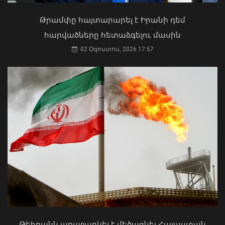
Աղաջանյանը` ընդդիմությանը
02 Օգոստոս, 2026 15:22
Թրամփը հայտարարել է Իրանի դեմ
հարվածները հետաձգելու մասին
02 Օգոստոս, 2026 17:57
Գեղարքունիքի մարզում բախվել են
«Jeep»-ն ու «Ford»-ը. կա 4 վիրավոր
05 Օգոստոս, 2026 22:23
ՀՀ երկաթուղին ազգային
ռազմավարական սեփականություն է
և պետք է կառավարվի ՀՀ
ինքնիշխանության ներքո.
Թեհրանն առաջարկել է մեծացնել Հայաստան