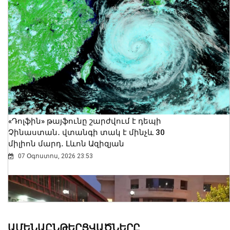
«Դոլֆին» թայֆունը շարժվում է դեպի
Չինաստան․ վտանգի տակ է մինչև 30
միլիոն մարդ․ Լևոն Ազիզյան
07 Օգոստոս, 2026 23:53
ԱՄԵՆԱԸՆԹԵՐՑՎԱԾՆԵՐԸ