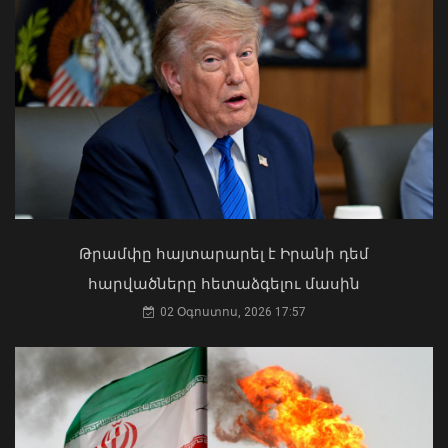
Ժամանակավորապես կդադարեցվի
մի շարք հասցեների
էլեկտրամատակարարումը
07 Օգոստոս, 2026 22:11
Ի՞նչ ուղերձ էր ոտքի չկանգնելը.
Աղաջանյանը` ընդդիմությանը
02 Օգոստոս, 2026 15:22
Թրամփը հայտարարել է Իրանի դեմ
հարվածները հետաձգելու մասին
02 Օգոստոս, 2026 17:57
Փոխվարչապետ Տիգրան
Խաչատրյանը մասնակցել է