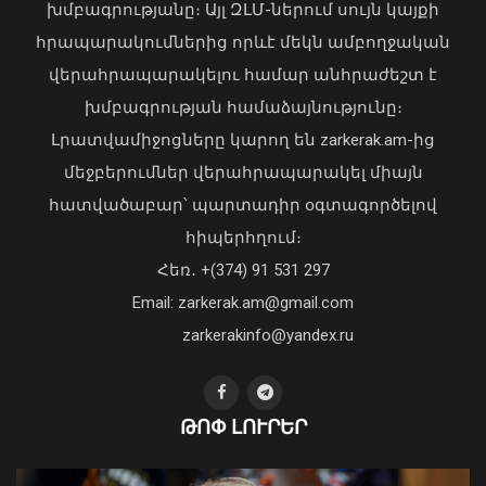
խմբագրությանը։ Այլ ԶԼՄ-ներում սույն կայքի
հրապարակումներից որևէ մեկն ամբողջական
վերահրապարակելու համար անհրաժեշտ է
խմբագրության համաձայնությունը։
Հայաստանի հավաքականի նախկին
Լրատվամիջոցները կարող են zarkerak.am-ից
մարզիչը կգլխավորի Ղազախստանի
մեջբերումներ վերահրապարակել միայն
հավաքականը
հատվածաբար՝ պարտադիր օգտագործելով
07 Օգոստոս, 2026 22:44
Առանց մարդու միջամտության
հիպերհղում։
կոտրում են Telegram, WhatsApp․
Հեռ․ +(374) 91 531 297
մեդիափորձագետ (տեսանյութ)
04 Օգոստոս, 2026 23:34
Email: zarkerak.am@gmail.com
zarkerakinfo@yandex.ru
ԹՈՓ ԼՈՒՐԵՐ