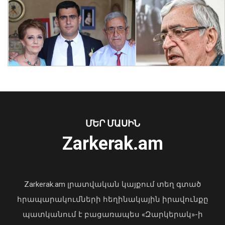
Հայաստանի 7 շախմատիստ
մեկնարկել է հաղթանակով․ Մ-20 ԵԱ
07 Օգոստոս, 2026 23:14
ՄԵՐ ՄԱՍԻՆ
Zarkerak.am
«Պարտվեցինք դաժան հիվանդության
դեմ ծանր պայքարում»․ կյանքից
հեռացել է Արսեն Ասլանյանը
Zarkerak.am լրատվական կայքում տեղ գտած
04 Օգոստոս, 2026 19:12
հրապարակումների հեղինակային իրավունքը
պատկանում է բացառապես «Զարկերակ»-ի