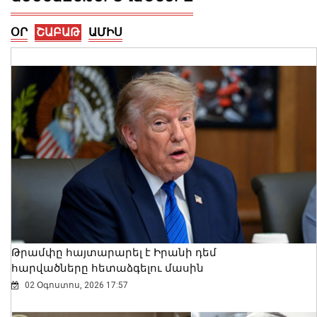
ՕՐ
ՇԱԲԱԹ
ԱՄԻՍ
Երևանում արձանագրվել է առանց
իրավական հիմքերի վճարովի
ավտոկայանատեղի կազմակերպելու
12 դեպք
07 Օգոստոս, 2026 23:30
Թրամփը հայտարարել է Իրանի դեմ
հարվածները հետաձգելու մասին
02 Օգոստոս, 2026 17:57