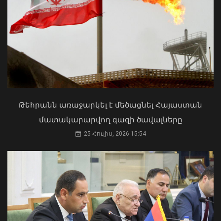
Շինարարի օրվան նվիրված
միջոցառմանը
07 Օգոստոս, 2026 21:53
Մկրտության արարողությունից հետո
Արտաշատում 14 մարդ թունավորման
ախտանիշներով դիմել է ԲԿ. ՀՎԿԱԿ
02 Օգոստոս, 2026 15:06
Թեհրանն առաջարկել է մեծացնել Հայաստան
մատակարարվող գազի ծավալները
25 Հուլիս, 2026 15:54
Վայոց ձորի քրեական ոստիկանները
դանակահարության դեպք են
բացահայտել․ կատարվում է
նախաքննություն