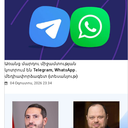
մակերևութային ջերմաստիճանը
հուլիսին ռեկորդային է եղել․ Լևոն
Ազիզյան
08 Օգոստոս, 2026 23:38
Առանց մարդու միջամտության
կոտրում են Telegram, WhatsApp․
մեդիափորձագետ (տեսանյութ)
04 Օգոստոս, 2026 23:34
Ողբերգական դեպք Երևանում․
Կիևյան կամրջի տակ՝ ճանապարհի
երթևեկելի գոտում, հայտնաբերվել է
տղամարդու մարմին