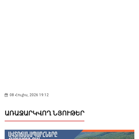
08 Հուլիս, 2026 19:12
ԱՌԱՋԱՐԿՎՈՂ ՆՅՈՒԹԵՐ