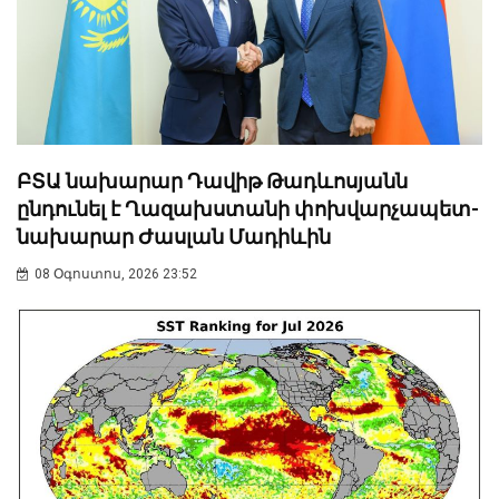
ԲՏԱ նախարար Դավիթ Թադևոսյանն
ընդունել է Ղազախստանի փոխվարչապետ-
նախարար Ժասլան Մադիևին
08 Օգոստոս, 2026 23:52