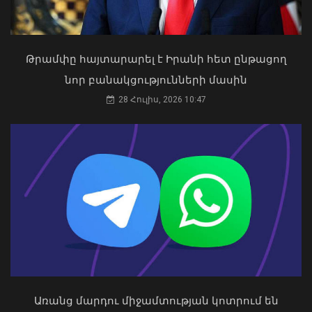
Թրամփը հայտարարել է Իրանի հետ ընթացող
«Ուժեղ Հայաստան»-ը դեմ է
նոր բանակցությունների մասին
քվեարկելու ԱԺ նախագահի
ՀՀ-ն և Ադրբեջանը ճանապարհ են
պաշտոնում Ռուբեն Ռուբինյանի
28 Հուլիս, 2026 10:47
բացել կայուն և անդառնալի
թեկնածությանը
խաղաղության համար. Հրվ.
03 Օգոստոս, 2026 13:13
Կովկասում ԵՄ հատուկ
ներկայացուցիչ
08 Օգոստոս, 2026 22:11
Առանց մարդու միջամտության կոտրում են