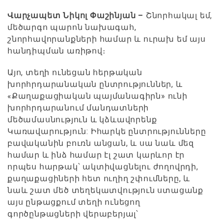
Վարչապետ Նիկոլ Փաշինյան –
Շնորհակալ եմ,
մեծարգո պարոն նախագահ,
շնորհավորանքների համար և ուրախ եմ այս
հանդիպման առիթով։
Այո, տեղի ունեցան հերթական
խորհրդարանական ընտրություններ, և
«Քաղաքացիական պայմանագիրն» ունի
խորհրդարանում մանդատների
մեծամասնություն և կձևավորենք
Կառավարություն: Իհարկե ընտրությունները
բավականին բուռն անցան, և սա նաև մեզ
համար և ինձ համար էլ շատ կարևոր էր
որպես հարթակ՝ ակտիվացնելու ժողովրդի,
քաղաքացիների հետ ուղիղ շփումները, և
նաև շատ մեծ տեղեկատվություն ստացանք
այս ընթացքում տեղի ունեցող
գործընթացների վերաբերյալ՝