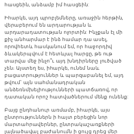
հասցեին, անձամբ իմ հասցեին:
Իհարկե, այդ պրոբլեմները, առաջին հերթին,
վերաբերում են արդարության և
արդարադատության ոլորտին: Ինչքան էլ մի
քիչ անհարմար է ինձ համար դա ասել,
որովհետև հասկանում եմ, որ հաջորդիվ
ձևակերպվում է հետևյալ հարցը, թե ութ
տարվա մեջ ինչո՞ւ այդ խնդիրները լուծված
չեն։ Այստեղ ես, իհարկե, ունեմ նաև
բացատրություններ և պարզաբանել եմ, այդ
թվում՝ այն սահմանադրական
անձեռնմխելիությունների պատճառով, որ
դատական որոշ հատվածներում մենք ունենք:
Բայց ընդհանուր առմամբ, իհարկե, այս
ընտրություններն ի հայտ բերեցին նոր
մարտահրավերներ, ընտրակաշառքների
լայնածավալ բաժանումն ի ցույց դրեց մեր