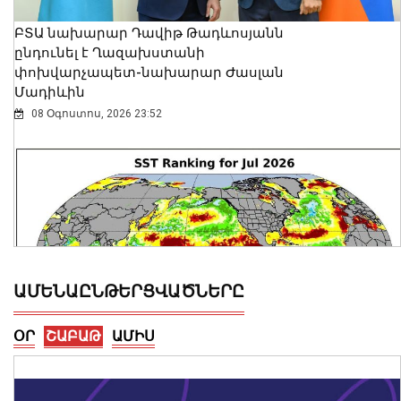
ԲՏԱ նախարար Դավիթ Թադևոսյանն
ընդունել է Ղազախստանի
փոխվարչապետ-նախարար Ժասլան
Մադիևին
08 Օգոստոս, 2026 23:52
ԱՄԵՆԱԸՆԹԵՐՑՎԱԾՆԵՐԸ
ՕՐ
ՇԱԲԱԹ
ԱՄԻՍ
Համաշխարհային օվկիանոսի