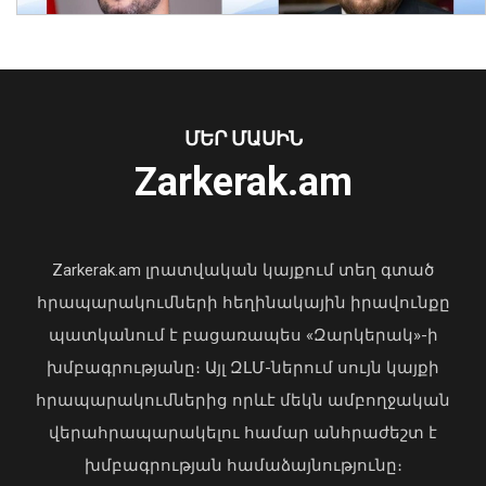
08 Օգոստոս, 2026 23:15
ՄԵՐ ՄԱՍԻՆ
Ուկրաինայի Գերագույն Ռադայի
Zarkerak.am
նախագահը շնորհավորել է ՀՀ ԱԺ
նախագահին
04 Օգոստոս, 2026 17:41
Zarkerak.am լրատվական կայքում տեղ գտած
հրապարակումների հեղինակային իրավունքը
պատկանում է բացառապես «Զարկերակ»-ի
խմբագրությանը։ Այլ ԶԼՄ-ներում սույն կայքի
Երևանում մեկ օրում պահպանվող
հրապարակումներից որևէ մեկն ամբողջական
հատուկ տարածք է տեղափոխվել 34
վերահրապարակելու համար անհրաժեշտ է
մոտոցիկլետ
08 Օգոստոս, 2026 23:01
խմբագրության համաձայնությունը։