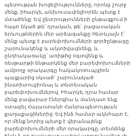
պետության խոցելիությունները, որոնց շուրջ
մենք, իհարկե, անխուսափելիորեն պետք է
մտածենք: Եվ ընտրությունների ընթացքում ի
հայտ եկած թե՛ դրական, թե՛ բացասական
երևույթներին մեր արձագանքը հետևյալն է՝
մենք պետք է բարեփոխումների գործընթացը
շարունակենք և ակտիվացնենք, և
ընդհակառակը՝ առիթից օգտվենք և
ռեսթարթի ենթարկենք մեր բարեփոխումների
ամբողջ օրակարգը հակակոռուպցիոն
պայքարից սկսած՝ շարունակած
ինստիտուցիոնալ և տնտեսական
բարեփոխումներով: Իհարկե, դրա համար
մենք բավարար էներգիա և մանդատ ենք
ստացել Հայաստանի Հանրապետության
քաղաքացիներից: Եվ ինձ համար ակնհայտ է,
որ մենք նորից պետք է վերանայենք
բարեփոխումների մեր օրակարգը, տեսնենք
ինչն է, որ բավարար չափով արդյունավետ չի