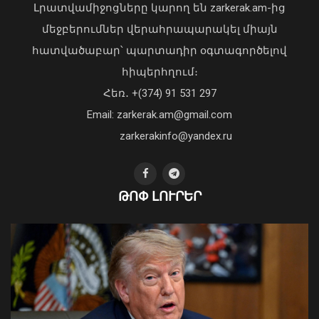
Լրատվամիջոցները կարող են zarkerak.am-ից
մեջբերումներ վերահրապարակել միայն
հատվածաբար՝ պարտադիր օգտագործելով
հիպերհղում։
«Պարտվեցինք դաժան հիվանդության
Հեռ․ +(374) 91 531 297
դեմ ծանր պայքարում»․ կյանքից
Email: zarkerak.am@gmail.com
հեռացել է Արսեն Ասլանյանը
04 Օգոստոս, 2026 19:12
zarkerakinfo@yandex.ru
ԹՈՓ ԼՈՒՐԵՐ