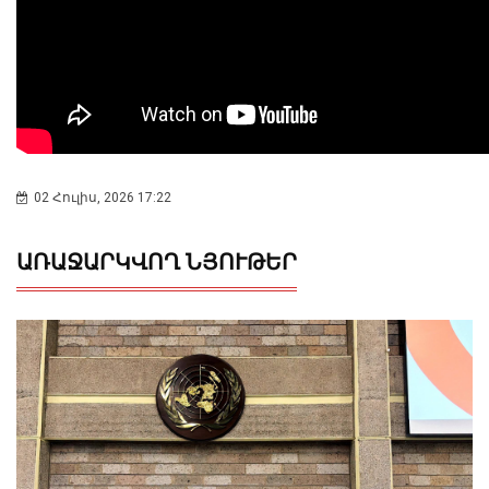
02 Հուլիս, 2026 17:22
ԱՌԱՋԱՐԿՎՈՂ ՆՅՈՒԹԵՐ