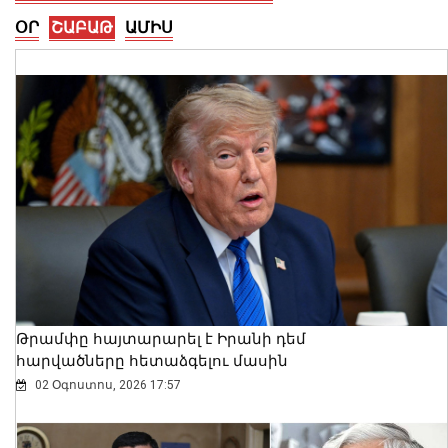
ՕՐ
ՇԱԲԱԹ
ԱՄԻՍ
Թրամփը հայտարարել է Իրանի դեմ
հարվածները հետաձգելու մասին
02 Օգոստոս, 2026 17:57