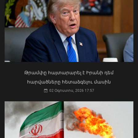
Ռուստամ Բաքոյանը հանդիպել է ՀՀ-
ում Իրաքի գործերի ժամանակավոր
հավատարմատարի հետ
06 Օգոստոս, 2026 20:29
Ի՞նչ ուղերձ էր ոտքի չկանգնելը.
Աղաջանյանը` ընդդիմությանը
02 Օգոստոս, 2026 15:22
Թրամփը հայտարարել է Իրանի դեմ
հարվածները հետաձգելու մասին
02 Օգոստոս, 2026 17:57
Ծովինար Թադևոսյանը պարգևատրել