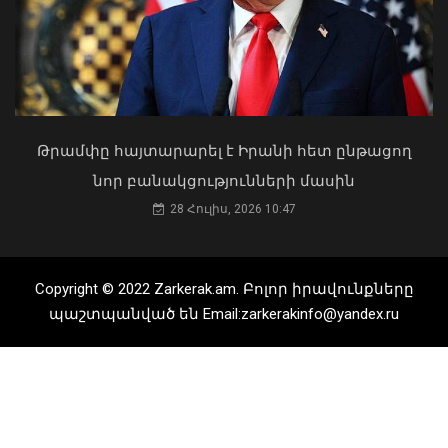
Երևանի Կենտրոնում պետության
06 Օգոստոս, 2026 19:43
սեփականության իրավունքն է
վերականգնվել 51,9 քմ նկուղային
տարածքի և հողամասի նկատմամբ
31 Հուլիս, 2026 15:26
Թրամփը հայտարարել է Իրանի հետ ընթացող
նոր բանակցությունների մասին
28 Հուլիս, 2026 10:47
Copyright © 2022 Zarkerak.am. Բոլոր իրավունքները
պաշտպանված են Email:zarkerakinfo@yandex.ru
ՄԱԿ-ի անունից ցանկանում եմ
վստահեցնել Ձեզ, Կառավարությանը
և Հայաստանի ժողովրդին մեր
շարունակական աջակցության
Քաղաքացիները, Սևանի
հարցում. Գուտերեշը՝ Փաշինյանին
ջրափրկարարներն ու Ճամբարակի
06 Օգոստոս, 2026 19:22
շտապօգնության բժիշկները Սևանա