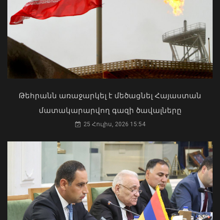
է ծառայողական
պարտականությունները
բարեխղճորեն կատարած
ծառայողներին
06 Օգոստոս, 2026 20:17
ՀՀ երկաթուղին ազգային
ռազմավարական սեփականություն է
և պետք է կառավարվի ՀՀ
ինքնիշխանության ներքո.
Թեհրանն առաջարկել է մեծացնել Հայաստան
Բաբաջանյան
մատակարարվող գազի ծավալները
31 Հուլիս, 2026 12:08
25 Հուլիս, 2026 15:54
Երևանում անցկացվեց