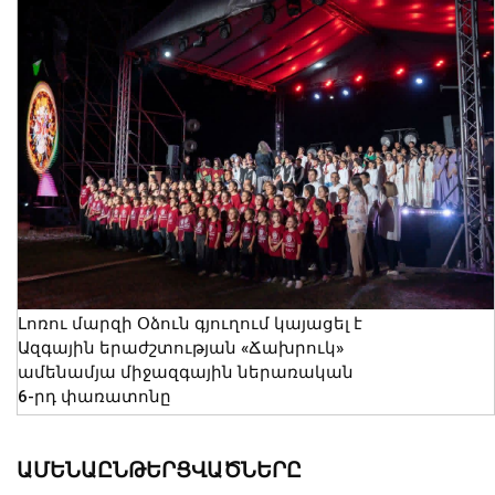
Լոռու մարզի Օձուն գյուղում կայացել է
Ազգային երաժշտության «Ճախրուկ»
ամենամյա միջազգային ներառական
6-րդ փառատոնը
06 Օգոստոս, 2026 21:08
ԱՄԵՆԱԸՆԹԵՐՑՎԱԾՆԵՐԸ