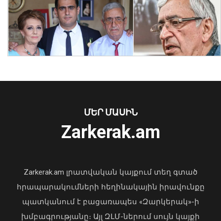
Ծաղկաձորը կընդունի շախմատի
աշխարհի դպրոցական թիմերի
առաջնության եվրոպական փուլը
06 Օգոստոս, 2026 20:58
ՄԵՐ ՄԱՍԻՆ
Zarkerak.am
«Պարտվեցինք դաժան հիվանդության
դեմ ծանր պայքարում»․ կյանքից
հեռացել է Արսեն Ասլանյանը
Zarkerak.am լրատվական կայքում տեղ գտած
04 Օգոստոս, 2026 19:12
հրապարակումների հեղինակային իրավունքը
պատկանում է բացառապես «Զարկերակ»-ի
խմբագրությանը։ Այլ ԶԼՄ-ներում սույն կայքի