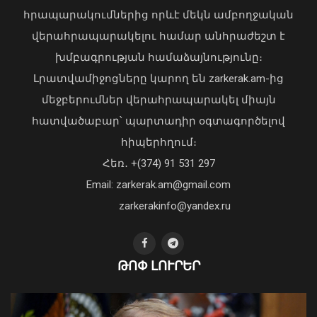
հրապարակումներից որևէ մեկն ամբողջական
վերահրապարակելու համար անհրաժեշտ է
խմբագրության համաձայնությունը։
Ճապոնիայում ՀՀ դեսպանը
Լրատվամիջոցները կարող են zarkerak.am-ից
մասնակցել է Հիրոշիմայի զոհերի
մեջբերումներ վերահրապարակել միայն
ոգեկոչման տարելիցին նվիրված
հիշատակի արարողությանը
հատվածաբար՝ պարտադիր օգտագործելով
06 Օգոստոս, 2026 20:56
հիպերհղում։
Վարչապետ Փաշինյանն այցելել է
Հեռ․ +(374) 91 531 297
«ԷԼԵՎԵՅԹ ԷՅԱՅ» արհեստական
բանականության գործարան
Email: zarkerak.am@gmail.com
01 Օգոստոս, 2026 14:39
zarkerakinfo@yandex.ru
ԹՈՓ ԼՈՒՐԵՐ