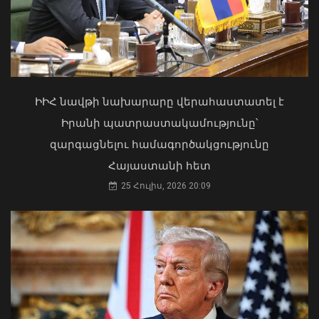
հաշմանդամություն ունեցող անձանց
միջազգային մարզական փառատոնը
06 Օգոստոս, 2026 20:00
Մկրտության արարողությունից հետո
Արտաշատում 14 մարդ թունավորման
ախտանիշներով դիմել է ԲԿ. ՀՎԿԱԿ
ԻԻՀ նավթի նախարարը վերահաստատել է
02 Օգոստոս, 2026 15:06
Իրանի պատրաստակամությունը՝
զարգացնելու համագործակցությունը
Հայաստանի հետ
25 Հուլիս, 2026 20:09
Քաղաքացիությունը չի կարող լինել
«ներդրման դիմաց արագ ստացվող
ծառայություն». ՆԳ նախարար