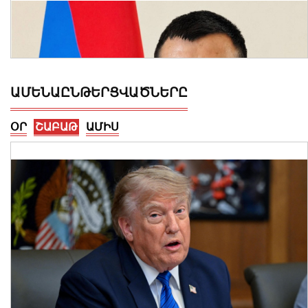
ԱՄԵՆԱԸՆԹԵՐՑՎԱԾՆԵՐԸ
ՕՐ
ՇԱԲԱԹ
ԱՄԻՍ
Արմեն Մամաջանյանը նշանակվել է ԱԺ
նախագահի տեղակալի խորհրդական
05 Օգոստոս, 2026 23:31