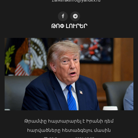
ԹՈՓ ԼՈՒՐԵՐ
Գազամատակարարման պլանային
դադարեցումներ Երևան, Վանաձոր,
Ստեփանավան, Գյումրի քաղաքների
մի շարք հասցեներում
05 Օգոստոս, 2026 22:36
Ի՞նչ ուղերձ էր ոտքի չկանգնելը.
Աղաջանյանը` ընդդիմությանը
02 Օգոստոս, 2026 15:22
Թրամփը հայտարարել է Իրանի դեմ
հարվածները հետաձգելու մասին