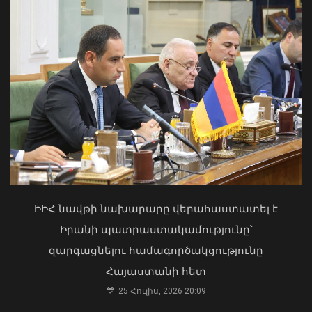
Բուլղարիայի ԱԳՆ-ն շնորհավորել է
Արարատ Միրզոյանին
05 Օգոստոս, 2026 22:13
Երևանի Կենտրոնում պետության
սեփականության իրավունքն է
վերականգնվել 51,9 քմ նկուղային
ԻԻՀ նավթի նախարարը վերահաստատել է
տարածքի և հողամասի նկատմամբ
Իրանի պատրաստակամությունը՝
31 Հուլիս, 2026 15:26
զարգացնելու համագործակցությունը
Մհեր Գրիգորյանը և Արյե Լայթսթոունը
Հայաստանի հետ
քննարկել են ԹՐԻՓՓ նախագիծը և
դրա իրականացման կարևորությունը
25 Հուլիս, 2026 20:09
05 Օգոստոս, 2026 21:49