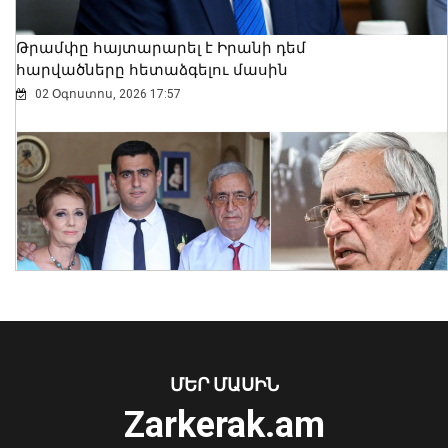
Թրամփը հայտարարել է Իրանի դեմ
հարվածները հետաձգելու մասին
02 Օգոստոս, 2026 17:57
Ինչպե՞ս է շոգն ազդում սրտի վրա և
ինչպես պաշտպանվել. ԱՆ-ի
խորհուրդները
05 Օգոստոս, 2026 23:17
ՄԵՐ ՄԱՍԻՆ
Zarkerak.am
«Պարտվեցինք դաժան հիվանդության