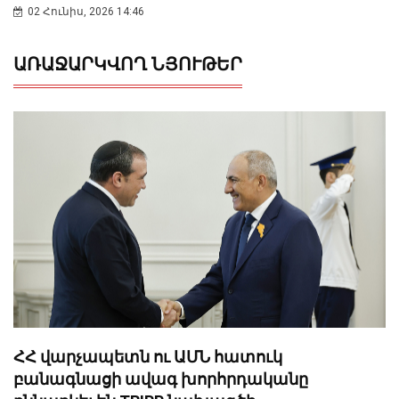
02 Հունիս, 2026 14:46
ԱՌԱՋԱՐԿՎՈՂ ՆՅՈՒԹԵՐ
ՀՀ վարչապետն ու ԱՄՆ հատուկ
բանագնացի ավագ խորհրդականը