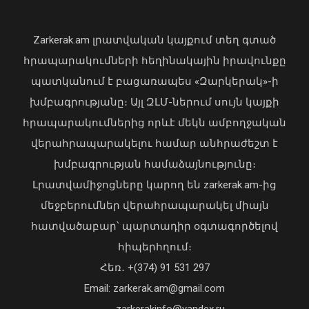
դեմ ծանր պայքարում»․ կյանքից
հեռացել է Արսեն Ասլանյանը
Zarkerak.am լրատվական կայքում տեղ գտած
04 Օգոստոս, 2026 19:12
հրապարակումների հեղինակային իրավունքը
Ռաիսա Մկրտչյանի
պատկանում է բացառապես «Զարկերակ»-ի
հուղարկավորության հետ կապված
խմբագրությանը։ Այլ ԶԼՄ-ներում սույն կայքի
ծախսերը փոխհատուցելու
նպատակով ԿԳՄՍՆ-ին կհատկացվի
հրապարակումներից որևէ մեկն ամբողջական
1,697.0 հազար դրամ
վերահրապարակելու համար անհրաժեշտ է
05 Օգոստոս, 2026 23:01
խմբագրության համաձայնությունը։
Լրատվամիջոցները կարող են zarkerak.am-ից
մեջբերումներ վերահրապարակել միայն
հատվածաբար՝ պարտադիր օգտագործելով
հիպերհղում։
Վարչապետ Փաշինյանն այցելել է
Հեռ․ +(374) 91 531 297
«ԷԼԵՎԵՅԹ ԷՅԱՅ» արհեստական
բանականության գործարան
Email: zarkerak.am@gmail.com
01 Օգոստոս, 2026 14:39
zarkerakinfo@yandex.ru