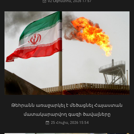
02 Օգոստոս, 2026 17:57
Գեղարքունիքի մարզում բախվել են
«Jeep»-ն ու «Ford»-ը. կա 4 վիրավոր
05 Օգոստոս, 2026 22:23
ՀՀ երկաթուղին ազգային
ռազմավարական սեփականություն է
և պետք է կառավարվի ՀՀ
ինքնիշխանության ներքո.
Թեհրանն առաջարկել է մեծացնել Հայաստան
Բաբաջանյան
մատակարարվող գազի ծավալները
31 Հուլիս, 2026 12:08
25 Հուլիս, 2026 15:54