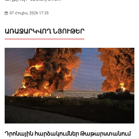
07 Հուլիս, 2026 17:25
ԱՌԱՋԱՐԿՎՈՂ ՆՅՈՒԹԵՐ
Դրոնային հարձակումներ Թաթարստանում