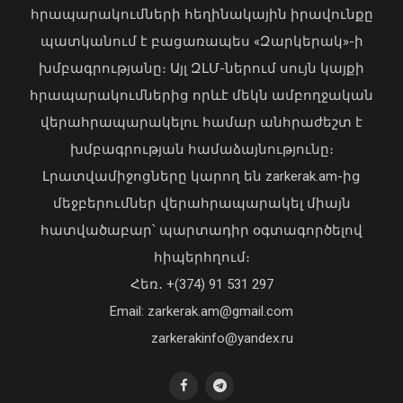
հրապարակումների հեղինակային իրավունքը
Ռաիսա Մկրտչյանի
պատկանում է բացառապես «Զարկերակ»-ի
հուղարկավորության հետ կապված
խմբագրությանը։ Այլ ԶԼՄ-ներում սույն կայքի
ծախսերը փոխհատուցելու
նպատակով ԿԳՄՍՆ-ին կհատկացվի
հրապարակումներից որևէ մեկն ամբողջական
1,697.0 հազար դրամ
վերահրապարակելու համար անհրաժեշտ է
05 Օգոստոս, 2026 23:01
խմբագրության համաձայնությունը։
Լրատվամիջոցները կարող են zarkerak.am-ից
մեջբերումներ վերահրապարակել միայն
հատվածաբար՝ պարտադիր օգտագործելով
հիպերհղում։
Վարչապետ Փաշինյանն այցելել է
Հեռ․ +(374) 91 531 297
«ԷԼԵՎԵՅԹ ԷՅԱՅ» արհեստական
բանականության գործարան
Email: zarkerak.am@gmail.com
01 Օգոստոս, 2026 14:39
zarkerakinfo@yandex.ru