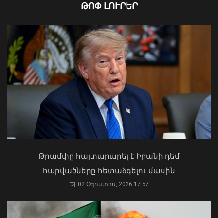
ԹՈՓ ԼՈՒՐԵՐ
Գազամատակարարման պլանային
դադարեցումներ Երևան, Վանաձոր,
Ստեփանավան, Գյումրի քաղաքների
մի շարք հասցեներում
05 Օգոստոս, 2026 22:36
Ի՞նչ ուղերձ էր ոտքի չկանգնելը.
Աղաջանյանը` ընդդիմությանը
02 Օգոստոս, 2026 15:22
Թրամփը հայտարարել է Իրանի դեմ
հարվածները հետաձգելու մասին
02 Օգոստոս, 2026 17:57