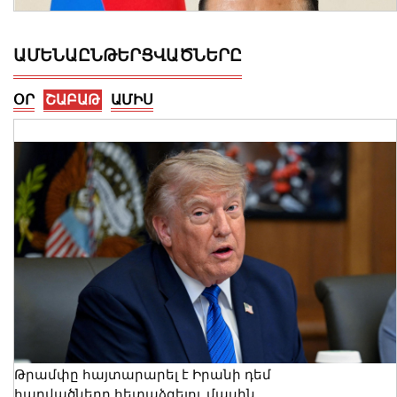
ԱՄԵՆԱԸՆԹԵՐՑՎԱԾՆԵՐԸ
ՕՐ
ՇԱԲԱԹ
ԱՄԻՍ
Արմեն Մամաջանյանը նշանակվել է ԱԺ
նախագահի տեղակալի խորհրդական
05 Օգոստոս, 2026 23:31
Թրամփը հայտարարել է Իրանի դեմ
հարվածները հետաձգելու մասին