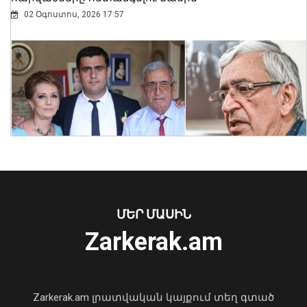
02 Օգոստոս, 2026 17:57
Ինչպե՞ս է շոգն ազդում սրտի վրա և
ինչպես պաշտպանվել. ԱՆ-ի
խորհուրդները
05 Օգոստոս, 2026 23:17
ՄԵՐ ՄԱՍԻՆ
Zarkerak.am
«Պարտվեցինք դաժան հիվանդության
դեմ ծանր պայքարում»․ կյանքից
հեռացել է Արսեն Ասլանյանը
Zarkerak.am լրատվական կայքում տեղ գտած
04 Օգոստոս, 2026 19:12