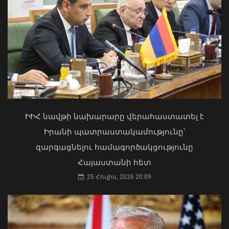
Երևանի Կենտրոնում պետության
սեփականության իրավունքն է
վերականգնվել 51,9 քմ նկուղային
ԻԻՀ նավթի նախարարը վերահաստատել է
տարածքի և հողամասի նկատմամբ
Իրանի պատրաստակամությունը՝
31 Հուլիս, 2026 15:26
զարգացնելու համագործակցությունը
Մհեր Գրիգորյանը և Արյե Լայթսթոունը
Հայաստանի հետ
քննարկել են ԹՐԻՓՓ նախագիծը և
դրա իրականացման կարևորությունը
25 Հուլիս, 2026 20:09
05 Օգոստոս, 2026 21:49