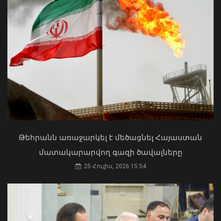
Գեղարքունիքի մարզում բախվել են
«Jeep»-ն ու «Ford»-ը. կա 4 վիրավոր
05 Օգոստոս, 2026 22:23
ՀՀ երկաթուղին ազգային
ռազմավարական սեփականություն է
և պետք է կառավարվի ՀՀ
ինքնիշխանության ներքո.
Թեհրանն առաջարկել է մեծացնել Հայաստան
Բաբաջանյան
մատակարարվող գազի ծավալները
31 Հուլիս, 2026 12:08
25 Հուլիս, 2026 15:54
Բուլղարիայի ԱԳՆ-ն շնորհավորել է
Արարատ Միրզոյանին
05 Օգոստոս, 2026 22:13