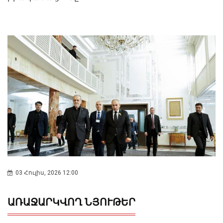
03 Հուլիս, 2026 12:00
ԱՌԱՋԱՐԿՎՈՂ ՆՅՈՒԹԵՐ