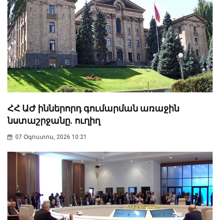
ՀՀ ԱԺ իններորդ գումարման առաջին
նստաշրջանը. ուղիղ
07 Օգոստոս, 2026 10:21