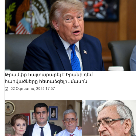
Չենք կարող հանրաքվե անել հարցի
շուրջ, որը գոյություն չունի․
անհարգալից կլինի մեր ժողովրդի
նկատմամբ. վարչապետ
07 Օգոստոս, 2026 10:37
Թրամփը հայտարարել է Իրանի դեմ
հարվածները հետաձգելու մասին
02 Օգոստոս, 2026 17:57
Վայոց ձորի մարզում հրազենի
գործադրմամբ հանցագործություններ