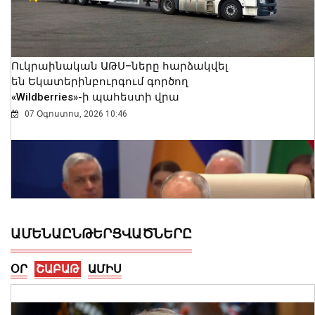
Ուկրաինական ԱԹՍ–ները հարձակվել
են Եկատերինբուրգում գործող
«Wildberries»-ի պահեստի վրա
07 Օգոստոս, 2026 10:46
ԱՄԵՆԱԸՆԹԵՐՑՎԱԾՆԵՐԸ
ՕՐ
ՇԱԲԱԹ
ԱՄԻՍ