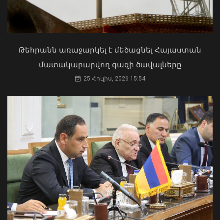
Արտաշատում 14 մարդ թունավորման
ախտանիշներով դիմել է ԲԿ. ՀՎԿԱԿ
02 Օգոստոս, 2026 15:06
Թեհրանն առաջարկել է մեծացնել Հայաստան
մատակարարվող գազի ծավալները
25 Հուլիս, 2026 15:54
Ղրղզստանում մեկնարկել է ԵԱՏՄ
երկրների վարչապետների
ընդլայնված կազմով նիստը
07 Օգոստոս, 2026 10:08
«Ուժեղ Հայաստան»-ը դեմ է
քվեարկելու ԱԺ նախագահի