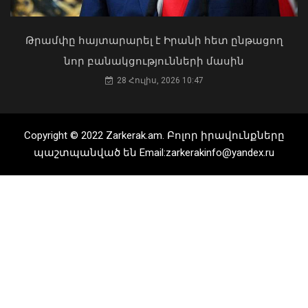
04 Օգոստոս, 2026 15:53
Թրամփը հայտարարել է Իրանի հետ ընթացող
նոր բանակցությունների մասին
28 Հուլիս, 2026 10:47
Օրը սկսեցի հեծանվային զբոսանքով՝
Իսիկ Կուլ լճի ափերին․ վարչապետ
07 Օգոստոս, 2026 10:06
Copyright © 2022 Zarkerak.am. Բոլոր իրավունքները
պաշտպանված են Email:zarkerakinfo@yandex.ru
Քաղաքացիները, Սևանի
ջրափրկարարներն ու Ճամբարակի
շտապօգնության բժիշկները Սևանա
լճի լողափերից մեկում փրկել են 27-
ամյա տղայի կյանքը
02 Օգոստոս, 2026 18:26