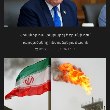
Ի՞նչ ուղերձ էր ոտքի չկանգնելը.
Աղաջանյանը` ընդդիմությանը
02 Օգոստոս, 2026 15:22
Թրամփը հայտարարել է Իրանի դեմ
հարվածները հետաձգելու մասին
02 Օգոստոս, 2026 17:57
Հանցավոր խումբը 9 դրվագ
գործողությամբ զինվորական
հաշմանդամություն ունեցող
անձանցից հափշտակել է 13.8 մլն
դրամ
07 Օգոստոս, 2026 10:10
Մկրտության արարողությունից հետո