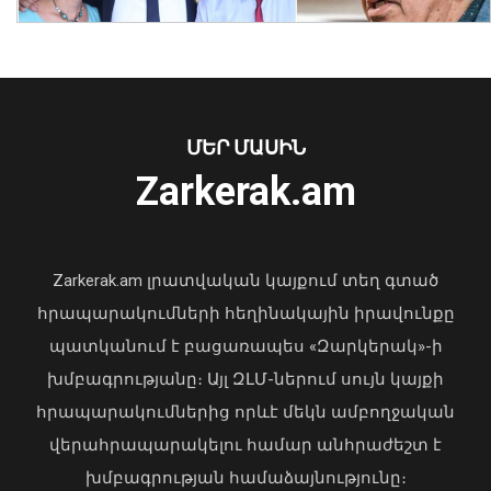
չեն գրանցվել. ՆԳ նախարարն
ամփոփել է 2026-ի առաջին
կիսամյակի աշխատանքը
07 Օգոստոս, 2026 10:35
ՄԵՐ ՄԱՍԻՆ
Zarkerak.am
«Պարտվեցինք դաժան հիվանդության
դեմ ծանր պայքարում»․ կյանքից
հեռացել է Արսեն Ասլանյանը
Zarkerak.am լրատվական կայքում տեղ գտած
04 Օգոստոս, 2026 19:12
հրապարակումների հեղինակային իրավունքը
պատկանում է բացառապես «Զարկերակ»-ի
խմբագրությանը։ Այլ ԶԼՄ-ներում սույն կայքի
հրապարակումներից որևէ մեկն ամբողջական
Որքան է էլեկտրական շարժիչով
վերահրապարակելու համար անհրաժեշտ է
տրանսպորտային միջոցների
մաքսատուրքի արտոնության
խմբագրության համաձայնությունը։