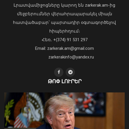
քվոտայի մնացորդը օգոստոսի 6-ի
Լրատվամիջոցները կարող են zarkerak.am-ից
դրությամբ
մեջբերումներ վերահրապարակել միայն
07 Օգոստոս, 2026 10:33
հատվածաբար՝ պարտադիր օգտագործելով
հիպերհղում։
Վարչապետ Փաշինյանն այցելել է
Հեռ․ +(374) 91 531 297
«ԷԼԵՎԵՅԹ ԷՅԱՅ» արհեստական
բանականության գործարան
Email: zarkerak.am@gmail.com
01 Օգոստոս, 2026 14:39
zarkerakinfo@yandex.ru
ԹՈՓ ԼՈՒՐԵՐ
ՀՀ ԱԺ իններորդ գումարման առաջին
նստաշրջանը. ուղիղ
07 Օգոստոս, 2026 10:21