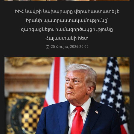
Գազամատակարարման պլանային
ԻԻՀ նավթի նախարարը վերահաստատել է
դադարեցումներ Վանաձոր և Մասիս
Իրանի պատրաստակամությունը՝
քաղաքների մի շարք հասցեներում,
զարգացնելու համագործակցությունը
Կուրթան բնակավայրում
08 Օգոստոս, 2026 11:54
Հայաստանի հետ
25 Հուլիս, 2026 20:09
«Ուժեղ Հայաստան»-ը դեմ է
քվեարկելու ԱԺ նախագահի
պաշտոնում Ռուբեն Ռուբինյանի
թեկնածությանը
03 Օգոստոս, 2026 13:13