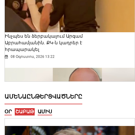
Ինչպես են ձերբակալում Արգամ
Աբրահամյանին. ՔԿ-ն կադրեր է
հրապարակել
08 Օգոստոս, 2026 13:22
ԱՄԵՆԱԸՆԹԵՐՑՎԱԾՆԵՐԸ
ՕՐ
ՇԱԲԱԹ
ԱՄԻՍ