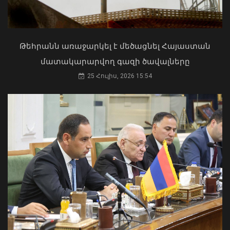
02 Օգոստոս, 2026 15:22
Թեհրանն առաջարկել է մեծացնել Հայաստան
Բացահայտվել է Արգամ Աբրահամյանի
մատակարարվող գազի ծավալները
կողմից պատվիրված սպանության
դեպքը. ՔԿ
25 Հուլիս, 2026 15:54
08 Օգոստոս, 2026 12:05
Մկրտության արարողությունից հետո
Արտաշատում 14 մարդ թունավորման
ախտանիշներով դիմել է ԲԿ. ՀՎԿԱԿ
02 Օգոստոս, 2026 15:06