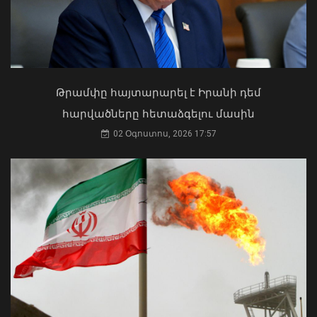
Ուկրաինայի Գերագույն Ռադայի
նախագահը շնորհավորել է ՀՀ ԱԺ
նախագահին
04 Օգոստոս, 2026 17:41
Թրամփը հայտարարել է Իրանի դեմ
հարվածները հետաձգելու մասին
Արթիկի դպրոցի հաշվապահը
02 Օգոստոս, 2026 17:57
կատարել է առանձնապես խոշոր
չափերի հափշտակություն. ՀԿԿ
08 Օգոստոս, 2026 12:16
Ի՞նչ ուղերձ էր ոտքի չկանգնելը.
Աղաջանյանը` ընդդիմությանը