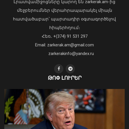
Լրատվամիջոցները կարող են zarkerak.am-ից
մեջբերումներ վերահրապարակել միայն
հատվածաբար՝ պարտադիր օգտագործելով
Առանց մարդու միջամտության
հիպերհղում։
կոտրում են Telegram, WhatsApp․
Հեռ․ +(374) 91 531 297
մեդիափորձագետ (տեսանյութ)
04 Օգոստոս, 2026 23:34
Email: zarkerak.am@gmail.com
zarkerakinfo@yandex.ru
Հյուսիսային կիսագնդում սահմանվել
ԹՈՓ ԼՈՒՐԵՐ
է ջերմաստիճանային նոր ռեկորդ
08 Օգոստոս, 2026 12:26