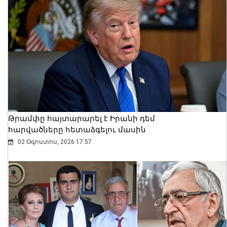
Ես չեմ մոռանում ՀԴՄ կտրոնի մասին.
վարչապետ
08 Օգոստոս, 2026 13:10
Թրամփը հայտարարել է Իրանի դեմ
հարվածները հետաձգելու մասին
02 Օգոստոս, 2026 17:57
Քրեական ոստիկանները 318 գրամ