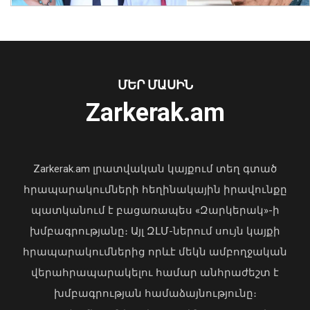
մեթամֆետամին են առգրավվել․
երկու անձ կալանավորվել է
08 Օգոստոս, 2026 12:59
ՄԵՐ ՄԱՍԻՆ
Zarkerak.am
«Պարտվեցինք դաժան հիվանդության
դեմ ծանր պայքարում»․ կյանքից
հեռացել է Արսեն Ասլանյանը
Zarkerak.am լրատվական կայքում տեղ գտած
04 Օգոստոս, 2026 19:12
հրապարակումների հեղինակային իրավունքը
պատկանում է բացառապես «Զարկերակ»-ի
խմբագրությանը։ Այլ ԶԼՄ-ներում սույն կայքի
Տեղի է ունեցել Հայաստանի
վարչապետի և Ադրբեջանի
հրապարակումներից որևէ մեկն ամբողջական
նախագահի հեռախոսազրույցը
վերահրապարակելու համար անհրաժեշտ է
08 Օգոստոս, 2026 12:40
խմբագրության համաձայնությունը։