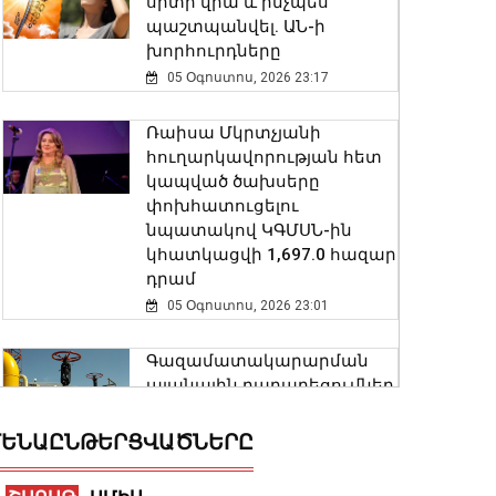
սրտի վրա և ինչպես
պաշտպանվել. ԱՆ-ի
խորհուրդները
05 Օգոստոս, 2026 23:17
Ռաիսա Մկրտչյանի
հուղարկավորության հետ
կապված ծախսերը
փոխհատուցելու
նպատակով ԿԳՄՍՆ-ին
կհատկացվի 1,697.0 հազար
դրամ
05 Օգոստոս, 2026 23:01
Գազամատակարարման
պլանային դադարեցումներ
Երևան, Վանաձոր,
Ստեփանավան, Գյումրի
ԵՆԱԸՆԹԵՐՑՎԱԾՆԵՐԸ
քաղաքների մի շարք
հասցեներում