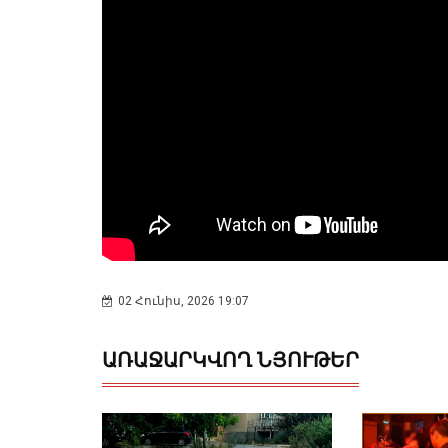
02 Հունիս, 2026 19:07
ԱՌԱՋԱՐԿՎՈՂ ՆՅՈՒԹԵՐ