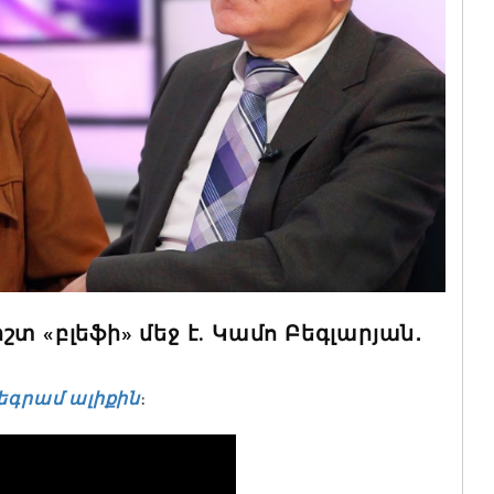
տ «բլեֆի» մեջ է. Կամո Բեգլարյան․
եգրամ ալիքին
։