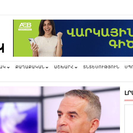
ՆԱԿ
ՔԱՂԱՔԱԿԱՆ
ԱՇԽԱՐՀ
ՏՆՏԵՍՈՒԹՅՈՒՆ
ՍՊ
ԼՐ