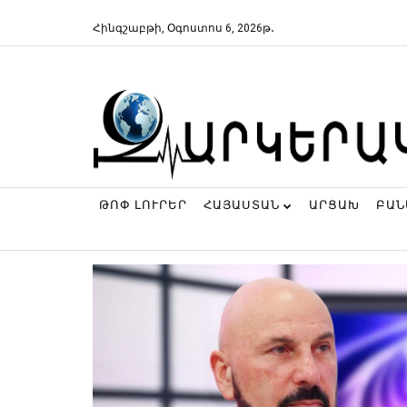
Հինգշաբթի, Օգոստոս 6, 2026թ․
ԹՈՓ ԼՈՒՐԵՐ
ՀԱՅԱՍՏԱՆ
ԱՐՑԱԽ
ԲԱ