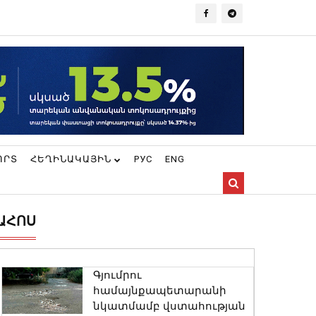
ՈՐՏ
ՀԵՂԻՆԱԿԱՅԻՆ
РУС
ENG
ԱՀՈՍ
Գյումրու
համայնքապետարանի
նկատմամբ վստահության