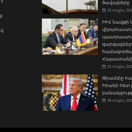
 է
ծավալները
25 Հուլիս, 20
ց
ԻԻՀ նավթի
վերահաստա
ով
պատրաստակ
զարգացնել
համագործա
Հայաստանի
25 Հուլիս, 20
Թրամփը հա
Իրանի հետ 
բանակցությ
28 Հուլիս, 20