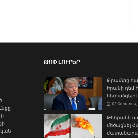
ԹՈՓ ԼՈՒՐԵՐ
Թրամփը հա
Իրանի դեմ
հետաձգելու
ծ
02 Օգոստոս, 
ւնքը
-ի
Թեհրանն առ
քի
մեծացնել 
ական
մատակարա