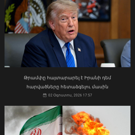
Ուկրաինական ԱԹՍ–ները հարձակվել
են Եկատերինբուրգում գործող
«Wildberries»-ի պահեստի վրա
07 Օգոստոս, 2026 10:46
Ի՞նչ ուղերձ էր ոտքի չկանգնելը.
Աղաջանյանը` ընդդիմությանը
02 Օգոստոս, 2026 15:22
Թրամփը հայտարարել է Իրանի դեմ
հարվածները հետաձգելու մասին
02 Օգոստոս, 2026 17:57
Չենք կարող հանրաքվե անել հարցի
շուրջ, որը գոյություն չունի․
անհարգալից կլինի մեր ժողովրդի
նկատմամբ. վարչապետ