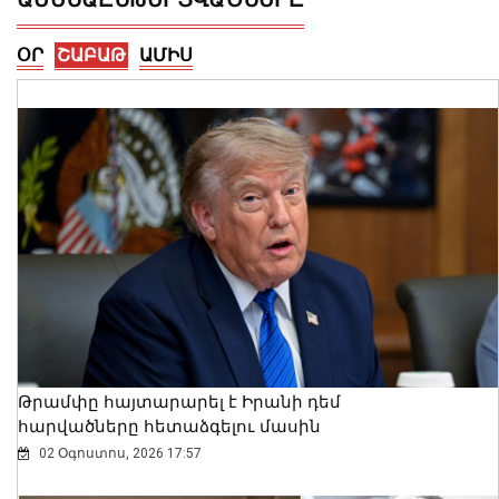
ՕՐ
ՇԱԲԱԹ
ԱՄԻՍ
Ղազախստանի վարչապետը
շնորհավորել է Նիկոլ Փաշինյանին
07 Օգոստոս, 2026 11:13
Թրամփը հայտարարել է Իրանի դեմ
հարվածները հետաձգելու մասին
02 Օգոստոս, 2026 17:57