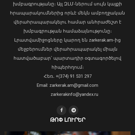
խմբագրությանը։ Այլ ԶԼՄ-ներում սույն կայքի
ՊԵԿ-ը խոշոր առևտրի կենտրոնում
հրապարակումներից որևէ մեկն ամբողջական
բացահայտել է 1,3 մլրդ դրամի
վերահրապարակելու համար անհրաժեշտ է
թաքցված հարկման օբյեկտ
խմբագրության համաձայնությունը։
07 Օգոստոս, 2026 10:47
Լրատվամիջոցները կարող են zarkerak.am-ից
մեջբերումներ վերահրապարակել միայն
հատվածաբար՝ պարտադիր օգտագործելով
հիպերհղում։
Վարչապետ Փաշինյանն այցելել է
Հեռ․ +(374) 91 531 297
«ԷԼԵՎԵՅԹ ԷՅԱՅ» արհեստական
բանականության գործարան
Email: zarkerak.am@gmail.com
01 Օգոստոս, 2026 14:39
zarkerakinfo@yandex.ru
ԹՈՓ ԼՈՒՐԵՐ