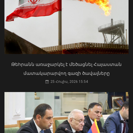
07 Օգոստոս, 2026 10:37
Մկրտության արարողությունից հետո
Արտաշատում 14 մարդ թունավորման
ախտանիշներով դիմել է ԲԿ. ՀՎԿԱԿ
02 Օգոստոս, 2026 15:06
Թեհրանն առաջարկել է մեծացնել Հայաստան
մատակարարվող գազի ծավալները
25 Հուլիս, 2026 15:54
Վայոց ձորի մարզում հրազենի
գործադրմամբ հանցագործություններ
չեն գրանցվել. ՆԳ նախարարն
ամփոփել է 2026-ի առաջին
կիսամյակի աշխատանքը
07 Օգոստոս, 2026 10:35