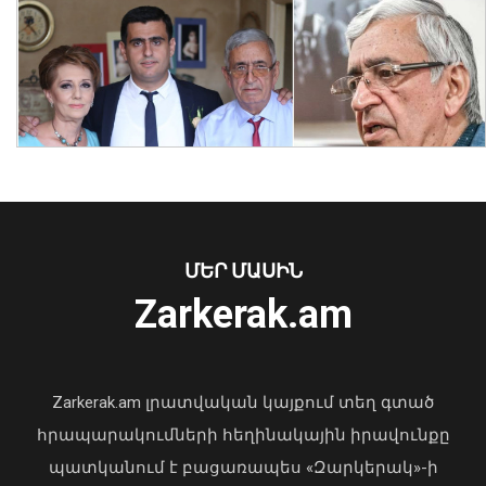
Կասեցվել է «Սևան-Անուշ»
գազավորված ըմպելիքների
արտադրությունը՝ սանիտարական
խախտումների պատճառով
07 Օգոստոս, 2026 11:11
ՄԵՐ ՄԱՍԻՆ
Zarkerak.am
«Պարտվեցինք դաժան հիվանդության
դեմ ծանր պայքարում»․ կյանքից
հեռացել է Արսեն Ասլանյանը
Zarkerak.am լրատվական կայքում տեղ գտած
04 Օգոստոս, 2026 19:12
հրապարակումների հեղինակային իրավունքը
պատկանում է բացառապես «Զարկերակ»-ի