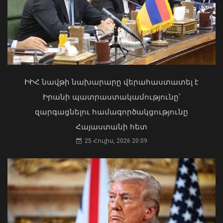
«Ուժեղ Հայաստան»-ը դեմ է
քվեարկելու ԱԺ նախագահի
պաշտոնում Ռուբեն Ռուբինյանի
թեկնածությանը
ԻԻՀ նավթի նախարարը վերահաստատել է
03 Օգոստոս, 2026 13:13
Իրանի պատրաստակամությունը՝
զարգացնելու համագործակցությունը
Հայաստանի հետ
25 Հուլիս, 2026 20:09
Որքան է էլեկտրական շարժիչով
տրանսպորտային միջոցների
մաքսատուրքի արտոնության
քվոտայի մնացորդը օգոստոսի 6-ի
դրությամբ
07 Օգոստոս, 2026 10:33