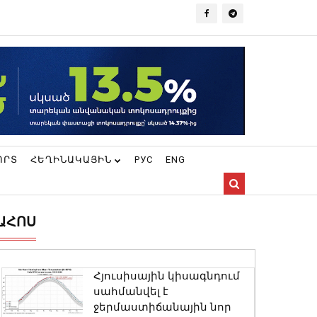
ՈՐՏ
ՀԵՂԻՆԱԿԱՅԻՆ
РУС
ENG
ԱՀՈՍ
Հյուսիսային կիսագնդում
սահմանվել է
ջերմաստիճանային նոր