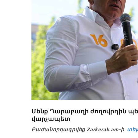
Մենք Ղարաբաղի ժողովրդին պ
վարչապետ
Բաժանորդագրվեք Zarkerak.am-ի
տել