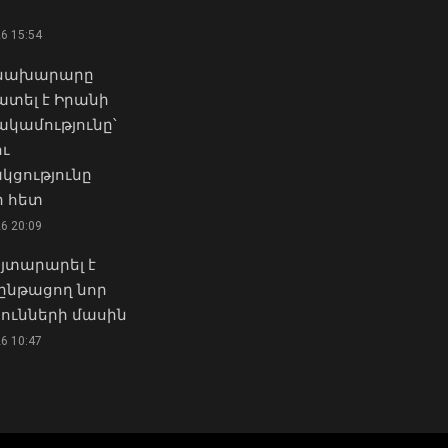
կգտնվի
08 Օգոստոս, 2026 10:01
26 15:54
«Ուժեղ Հայաստան»-ը դեմ է
քվեարկելու ԱԺ նախագահի
 նախարարը
Վանաձորում բшխվել են
պաշտոնում Ռուբեն
տել է Իրանի
«Jeep Cherokee»-ն և «Toyota
Ռուբինյանի
ամությունը՝
Camry»-ն
թեկնածությանը
ու
07 Օգոստոս, 2026 23:54
03 Օգոստոս, 2026 13:13
կցությունը
 հետ
«Դոլֆին» թայֆունը
Դուք 5 տարի ինձնից
շարժվում է դեպի
26 20:09
փախած եք ման եկել.
Չինաստան․ վտանգի տակ
Կոնջորյանը՝ «Հայաստան»
յտարարել է
է մինչև 30 միլիոն մարդ․
դաշինքի
Լևոն Ազիզյան
ընթացող նոր
պատգամավորներին
ունների մասին
07 Օգոստոս, 2026 23:53
04 Օգոստոս, 2026 15:53
26 10:47
Երևանում արձանագրվել է
Քաղաքացիները, Սևանի
առանց իրավական
ջրափրկարարներն ու
հիմքերի վճարովի
Ճամբարակի
ավտոկայանատեղի
շտապօգնության