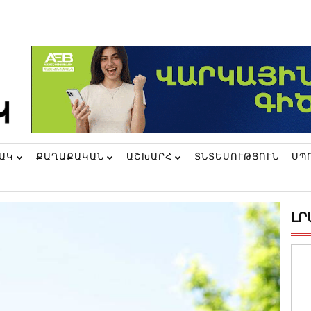
ՆԱԿ
ՔԱՂԱՔԱԿԱՆ
ԱՇԽԱՐՀ
ՏՆՏԵՍՈՒԹՅՈՒՆ
ՍՊ
ԼՐ