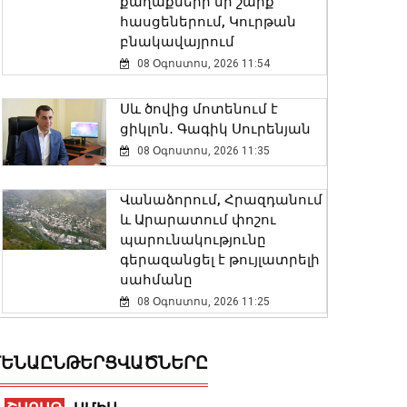
քաղաքների մի շարք
հասցեներում, Կուրթան
բնակավայրում
08 Օգոստոս, 2026 11:54
Սև ծովից մոտենում է
ցիկլոն․ Գագիկ Սուրենյան
08 Օգոստոս, 2026 11:35
Վանաձորում, Հրազդանում
և Արարատում փոշու
պարունակությունը
գերազանցել է թույլատրելի
սահմանը
08 Օգոստոս, 2026 11:25
Սևանի մակարդակը
ԵՆԱԸՆԹԵՐՑՎԱԾՆԵՐԸ
1900.77 մետր է՝ անցած
տարվա ցուցանիշից 16 սմ-
ով բարձր