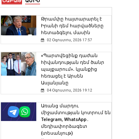
ՇԱԲԱԹ
ԱՄԻՍ
08 Օգոստոս, 2026 11:14
Թրամփը հայտարարել է
Երևանի Կենտրոնում
Իրանի դեմ հարվածները
փոշու պարունակությունը
հետաձգելու մասին
գրեթե ամբողջ շաբաթ
02 Օգոստոս, 2026 17:57
գերազանցել է թույլատրելի
սահմանը
«Պարտվեցինք դաժան
08 Օգոստոս, 2026 11:03
հիվանդության դեմ ծանր
պայքարում»․ կյանքից
Մ-2 միջպետական
հեռացել է Արսեն
ճանապարհի Իշխանասար-
Ասլանյանը
Նորավան հատվածում
04 Օգոստոս, 2026 19:12
միջին նորոգման
աշխատանքներ են
Առանց մարդու
կատարվում
միջամտության կոտրում են
08 Օգոստոս, 2026 10:50
Telegram, WhatsApp․
մեդիափորձագետ
ՀՀ տարածքում
(տեսանյութ)
ավտոճանապարհներն