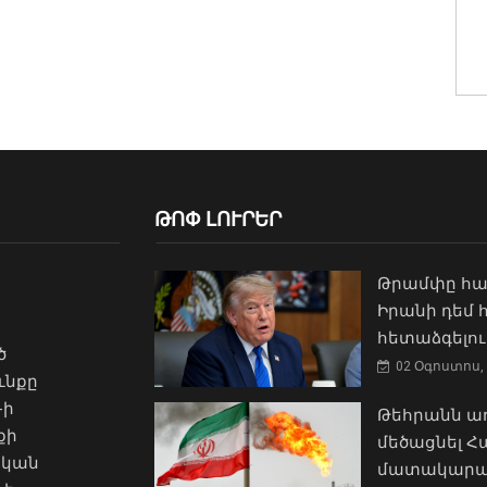
ԹՈՓ ԼՈՒՐԵՐ
Թրամփը հա
Իրանի դեմ
հետաձգելու
ծ
02 Օգոստոս, 
ւնքը
-ի
Թեհրանն առ
քի
մեծացնել 
ական
մատակարա