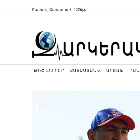
Շաբաթ, Օգոստոս 8, 2026թ․
ԹՈՓ ԼՈՒՐԵՐ
ՀԱՅԱՍՏԱՆ
ԱՐՑԱԽ
ԲԱ