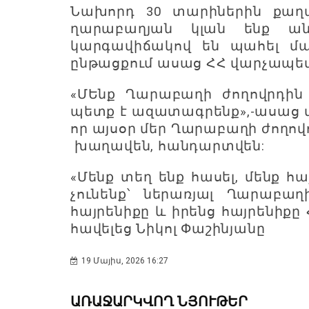
Նախորդ 30 տարիներին քաղ
ղարաբաղյան կլան ենք ան
կարգավիճակով են պահել մա
ընթացքում ասաց ՀՀ վարչապետ
«ՄԵնք Ղարաբաղի ժողովրդին
պետք է ազատագրենք»,-ասաց
որ այսօր մեր Ղարաբաղի ժողով
խաղավեն, հանդարտվեն:
«Մենք տեղ ենք հասել, մենք հ
չունենք՝ ներառյալ Ղարաբաղ
հայրենիքը և իրենց հայրենիքը
հավելեց Նիկոլ Փաշինյանը
19 Մայիս, 2026 16:27
ԱՌԱՋԱՐԿՎՈՂ ՆՅՈՒԹԵՐ