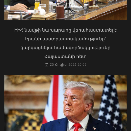
02 Օգոստոս, 2026 15:06
Գազամատակարարման պլանային
ԻԻՀ նավթի նախարարը վերահաստատել է
դադարեցումներ Վանաձոր և Մասիս
Իրանի պատրաստակամությունը՝
քաղաքների մի շարք հասցեներում,
զարգացնելու համագործակցությունը
Կուրթան բնակավայրում
08 Օգոստոս, 2026 11:54
Հայաստանի հետ
25 Հուլիս, 2026 20:09
«Ուժեղ Հայաստան»-ը դեմ է
քվեարկելու ԱԺ նախագահի
պաշտոնում Ռուբեն Ռուբինյանի
թեկնածությանը