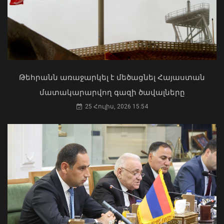
Ի՞նչ ուղերձ էր ոտքի չկանգնելը.
Աղաջանյանը` ընդդիմությանը
02 Օգոստոս, 2026 15:22
Թեհրանն առաջարկել է մեծացնել Հայաստան
Բացահայտվել է Արգամ Աբրահամյանի
մատակարարվող գազի ծավալները
կողմից պատվիրված սպանության
դեպքը. ՔԿ
25 Հուլիս, 2026 15:54
08 Օգոստոս, 2026 12:05
Մկրտության արարողությունից հետո
Արտաշատում 14 մարդ թունավորման
ախտանիշներով դիմել է ԲԿ. ՀՎԿԱԿ