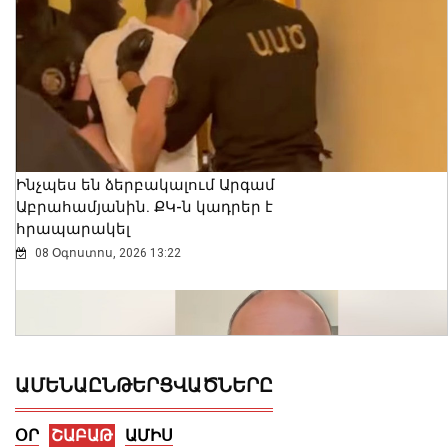
Ինչպես են ձերբակալում Արգամ
Աբրահամյանին. ՔԿ-ն կադրեր է
հրապարակել
08 Օգոստոս, 2026 13:22
ԱՄԵՆԱԸՆԹԵՐՑՎԱԾՆԵՐԸ
ՕՐ
ՇԱԲԱԹ
ԱՄԻՍ