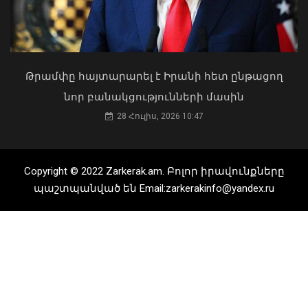
03 Օգոստոս, 2026 13:13
Սև ծովից մոտենում է ցիկլոն․ Գագիկ
Սուրենյան
Թրամփը հայտարարել է Իրանի հետ ընթացող
08 Օգոստոս, 2026 11:35
նոր բանակցությունների մասին
28 Հուլիս, 2026 10:47
Copyright © 2022 Zarkerak.am. Բոլոր իրավունքները
պաշտպանված են Email:zarkerakinfo@yandex.ru
Դուք 5 տարի ինձնից փախած եք ման
եկել. Կոնջորյանը՝ «Հայաստան»
դաշինքի պատգամավորներին
04 Օգոստոս, 2026 15:53
Վանաձորում, Հրազդանում և