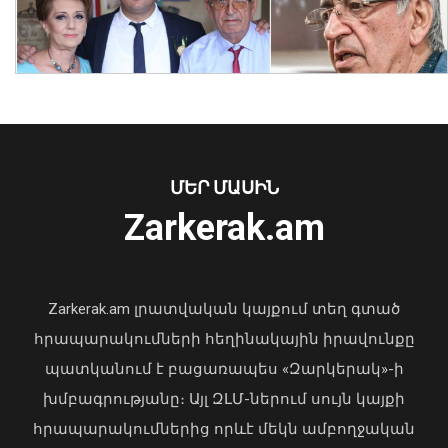
Քրեական ոստիկանները 318 գրամ
մեթամֆետամին են առգրավվել․
երկու անձ կալանավորվել է
08 Օգոստոս, 2026 12:59
ՄԵՐ ՄԱՍԻՆ
Zarkerak.am
«Պարտվեցինք դաժան հիվանդության
դեմ ծանր պայքարում»․ կյանքից
հեռացել է Արսեն Ասլանյանը
Zarkerak.am լրատվական կայքում տեղ գտած
04 Օգոստոս, 2026 19:12
հրապարակումների հեղինակային իրավունքը
պատկանում է բացառապես «Զարկերակ»-ի
խմբագրությանը։ Այլ ԶԼՄ-ներում սույն կայքի
Տեղի է ունեցել Հայաստանի
վարչապետի և Ադրբեջանի
հրապարակումներից որևէ մեկն ամբողջական
նախագահի հեռախոսազրույցը