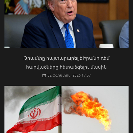
Ուկրաինայի Գերագույն Ռադայի
նախագահը շնորհավորել է ՀՀ ԱԺ
նախագահին
04 Օգոստոս, 2026 17:41
Թրամփը հայտարարել է Իրանի դեմ
հարվածները հետաձգելու մասին
Արթիկի դպրոցի հաշվապահը
02 Օգոստոս, 2026 17:57
կատարել է առանձնապես խոշոր
չափերի հափշտակություն. ՀԿԿ
08 Օգոստոս, 2026 12:16