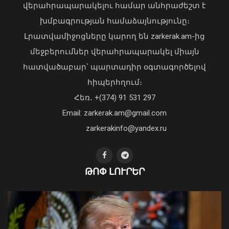
վերահրապարակելու համար անհրաժեշտ է
08 Օգոստոս, 2026 12:40
խմբագրության համաձայնությունը։
Լրատվամիջոցները կարող են zarkerak.am-ից
մեջբերումներ վերահրապարակել միայն
հատվածաբար՝ պարտադիր օգտագործելով
Առանց մարդու միջամտության
հիպերհղում։
կոտրում են Telegram, WhatsApp․
Հեռ․ +(374) 91 531 297
մեդիափորձագետ (տեսանյութ)
04 Օգոստոս, 2026 23:34
Email: zarkerak.am@gmail.com
zarkerakinfo@yandex.ru
Հյուսիսային կիսագնդում սահմանվել
ԹՈՓ ԼՈՒՐԵՐ
է ջերմաստիճանային նոր ռեկորդ
08 Օգոստոս, 2026 12:26