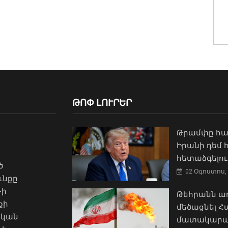
ԹՈՓ ԼՈՒՐԵՐ
Թրամփը հա
Իրանի դեմ
հետաձգելու
ծ
02 Օգոստոս, 
ւնքը
-ի
Թեհրանն առ
քի
մեծացնել 
ական
մատակարա