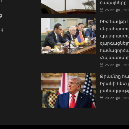
 է
ծավալները
25 Հուլիս, 20
ց
ԻԻՀ նավթի
վերահաստա
ով
պատրաստակ
զարգացնել
համագործա
Հայաստանի
25 Հուլիս, 20
Թրամփը հա
Իրանի հետ 
բանակցությ
28 Հուլիս, 20