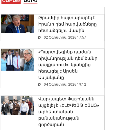
ՇԱԲԱԹ
ԱՄԻՍ
«ծննդյան իրավունքով» ԱՄՆ
քաղաքացիություն
Թրամփը հայտարարել է
ստանալը
Իրանի դեմ հարվածները
07 Օգոստոս, 2026 14:04
հետաձգելու մասին
02 Օգոստոս, 2026 17:57
Արարատ Միրզոյանը
օգոստոսի 10-14-ը
«Պարտվեցինք դաժան
ներառյալ կլինի
հիվանդության դեմ ծանր
արձակուրդում
պայքարում»․ կյանքից
07 Օգոստոս, 2026 13:56
հեռացել է Արսեն
Ասլանյանը
Տիգրան Ավինյանին
04 Օգոստոս, 2026 19:12
խնդրում եմ՝ եթե
շինթույլտվության դիմում
Վարչապետ Փաշինյանն
ստանա «Հայաստան»
այցելել է «ԷԼԵՎԵՅԹ ԷՅԱՅ»
դաշինքից, որ
արհեստական
Ծիծեռնակաբերդի
բանականության
փոխարեն մզկիթ
գործարան
կառուցեն՝ անպայման