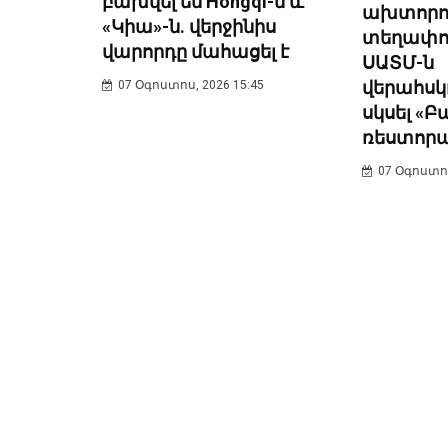
բախվել են Hongqi-ն և
ախտորոշ
«Կիա»-ն. վերջինիս
տեղափոխ
վարորդը մահացել է
ՍԱՏՄ-ն
վերահսկո
07 Օգոստոս, 2026 15:45
սկսել «Բ
ռեստորա
07 Օգոստոս