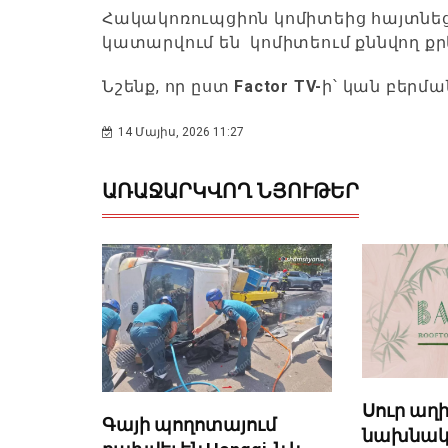
Հակակոռուպցիոն կոմիտեից հայտնեցի
կատարվում են կոմիտեում քննվող քր
Նշենք, որ ըստ
Factor TV-
ի՝ կան բերմ
14 Մայիս, 2026 11:27
ԱՌԱՋԱՐԿՎՈՂ ՆՅՈՒԹԵՐ
Սուր աղ
Գայի պողոտայում
նախնա