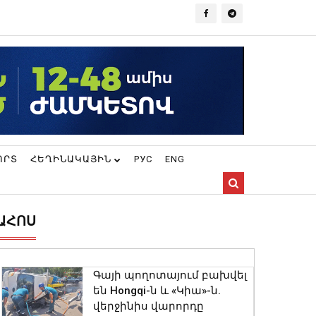
ՈՐՏ
ՀԵՂԻՆԱԿԱՅԻՆ
РУС
ENG
ԱՀՈՍ
Գայի պողոտայում բախվել
են Hongqi-ն և «Կիա»-ն.
վերջինիս վարորդը