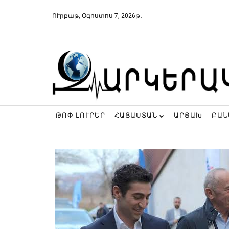
ՈՒրբաթ, Օգոստոս 7, 2026թ․
ԹՈՓ ԼՈՒՐԵՐ
ՀԱՅԱՍՏԱՆ
ԱՐՑԱԽ
ԲԱ