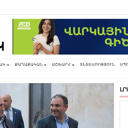
ՆԱԿ
ՔԱՂԱՔԱԿԱՆ
ԱՇԽԱՐՀ
ՏՆՏԵՍՈՒԹՅՈՒՆ
ՍՊ
ԼՐ